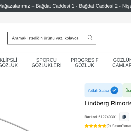
desi 1 - Bağdat Caddesi 2 - Nişantaşı – Etiler – Ataşehir
KLİPSLİ
SPORCU
PROGRESİF
GÖZLÜ
GÖZLÜK
GÖZLÜKLERİ
GÖZLÜK
CAMLAR
Yetkili Satıcı
Ücr
Lindberg Rimort
Barkod
:
612740301
(0) Yorum
Yoru