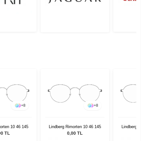
+
8
+
8
orten 10 46 145
Lindberg Rimorten 10 46 145
Lindberg R
00 TL
0,00 TL