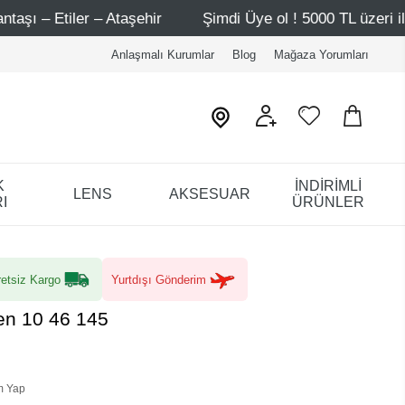
Şimdi Üye ol ! 5000 TL üzeri ilk alışverişinde 500 TL ind
Anlaşmalı Kurumlar
Blog
Mağaza Yorumları
K
İNDİRİMLİ
LENS
AKSESUAR
I
ÜRÜNLER
etsiz Kargo
Yurtdışı Gönderim
en 10 46 145
m Yap