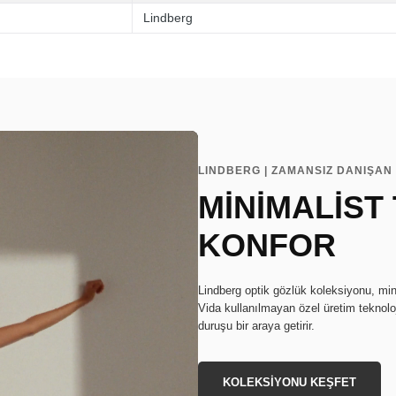
Lindberg
LINDBERG | ZAMANSIZ DANIŞAN 
MİNİMALİST
KONFOR
Lindberg optik gözlük koleksiyonu, min
Vida kullanılmayan özel üretim teknoloj
duruşu bir araya getirir.
KOLEKSİYONU KEŞFET