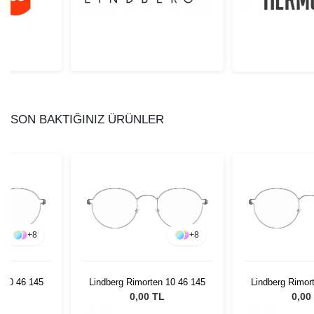
SON BAKTIĞINIZ ÜRÜNLER
+
8
+
8
n 10 46 145
Lindberg Rimorten 10 46 145
Lindberg Rimor
L
0,00 TL
0,00