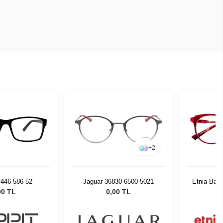
+
2
7446 586 52
Jaguar 36830 6500 5021
Etnia Bar
00 TL
0,00 TL