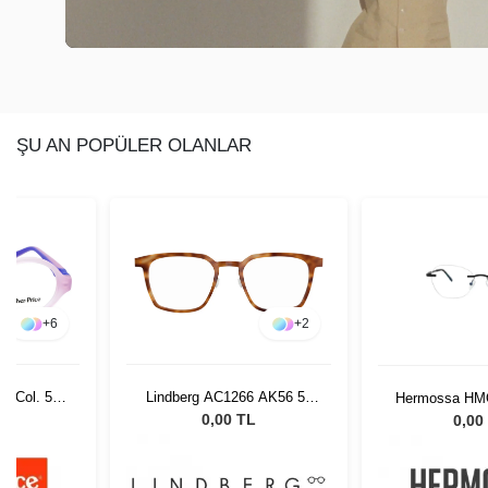
ŞU AN POPÜLER OLANLAR
+
6
+
2
30 Col. 520
Lindberg AC1266 AK56 52
Hermossa HM
145
17
L
0,00 TL
0,00