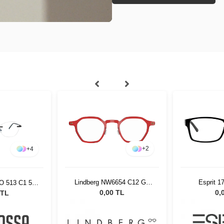
+
2
+
4
Lindberg NW6654 C12 GT
Esprit 1
O 513 C1 54
44 804
0,00 TL
0,
 TL