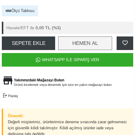
Ölçü Tablosu
Havale/EFT ile
0,00 TL
(%3)
SEPETE EKLE
HEMEN AL
WHATSAPP İLE SİPARİŞ VER
Yakınınızdaki Mağazayı Bulun
Ürünü incelemek veya denemek için size en yakın mağazayı bulun.
Paylaş
Önemli:
Değerli müşterimiz, ürünlerimize deneme sırasında zarar gelmemesi
için güvenlik kilidi takılmıştır. Kilidi açılmış ürünler iade veya
değişime tabi değildir.