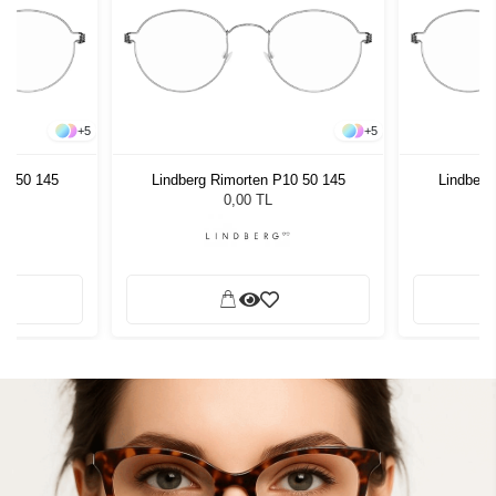
+
5
+
5
10 50 145
Lindberg Rimorten P10 50 145
Lindberg
0,00 TL