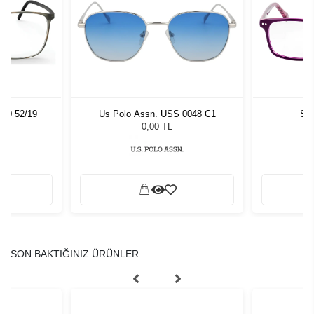
060 52/19
Us Polo Assn. USS 0048 C1
Sla
0,00 TL
SON BAKTIĞINIZ ÜRÜNLER