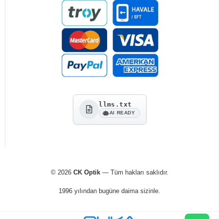
llms.txt
AI READY
© 2026
CK Optik
— Tüm hakları saklıdır.
1996 yılından bugüne daima sizinle.