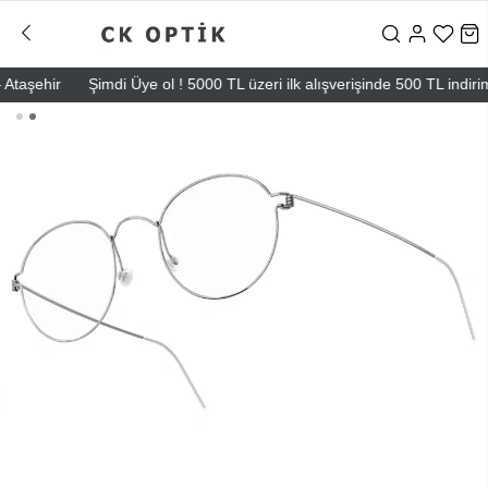
şehir
Şimdi Üye ol ! 5000 TL üzeri ilk alışverişinde 500 TL indirim