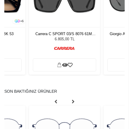
+
6
te BK 53
Carrera C SPORT 03/S 8076 61M9
Giorgio Ar
Erkek Güneş Gözlüğü
Unis
L
6.805,00 TL
SON BAKTIĞINIZ ÜRÜNLER