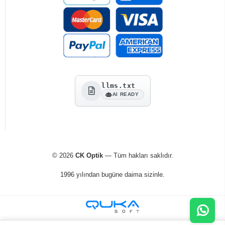
llms.txt
AI READY
© 2026
CK Optik
— Tüm hakları saklıdır.
1996 yılından bugüne daima sizinle.