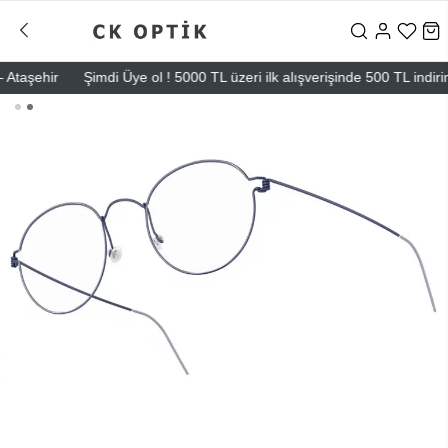
şehir
Şimdi Üye ol ! 5000 TL üzeri ilk alışverişinde 500 TL indirim