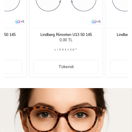
+
5
+
5
13 50 145
Lindberg Rimorten U13 50 145
Lindberg
0,00 TL
Tükendi