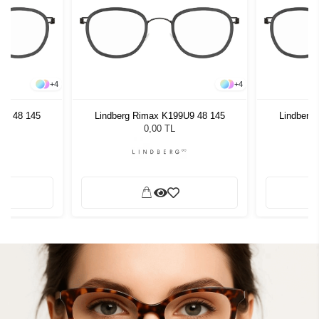
+
4
+
4
U9 48 145
Lindberg Rimax K199U9 48 145
Lindberg
0,00 TL