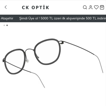
şehir
Şimdi Üye ol ! 5000 TL üzeri ilk alışverişinde 500 TL indirim