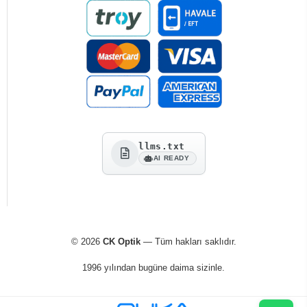
llms.txt
AI READY
© 2026
CK Optik
— Tüm hakları saklıdır.
1996 yılından bugüne daima sizinle.