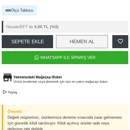
Ölçü Tablosu
Havale/EFT ile
0,00 TL
(%3)
SEPETE EKLE
HEMEN AL
WHATSAPP İLE SİPARİŞ VER
Yakınınızdaki Mağazayı Bulun
Ürünü incelemek veya denemek için size en yakın mağazayı bulun.
Paylaş
Önemli:
Değerli müşterimiz, ürünlerimize deneme sırasında zarar gelmemesi
için güvenlik kilidi takılmıştır. Kilidi açılmış ürünler iade veya
değişime tabi değildir.