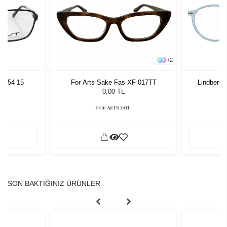
+
2
22 54 15
Lindberg
For Arts Sake Fas XF 017TT
0,00 TL
SON BAKTIĞINIZ ÜRÜNLER