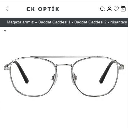
Mağazalarımız – Bağdat Caddesi 1 - Bağdat Caddesi 2 - Nişantaşı – Et