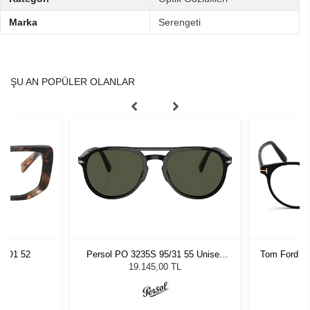
Marka
Serengeti
ŞU AN POPÜLER OLANLAR
R1O1 52
Persol PO 3235S 95/31 55 Unisex
Tom Ford T
Güneş Gözlüğü
19.145,00 TL