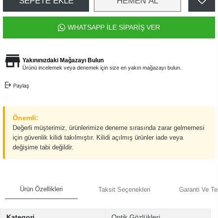
SEPETE EKLE
HEMEN AL
WHATSAPP İLE SİPARİŞ VER
Yakınınızdaki Mağazayı Bulun
Ürünü incelemek veya denemek için size en yakın mağazayı bulun.
Paylaş
Önemli:
Değerli müşterimiz, ürünlerimize deneme sırasında zarar gelmemesi
için güvenlik kilidi takılmıştır. Kilidi açılmış ürünler iade veya
değişime tabi değildir.
Ürün Özellikleri
Taksit Seçenekleri
Garanti Ve Te
Kategori
Optik Gözlükleri