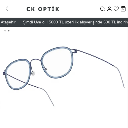
şehir
Şimdi Üye ol ! 5000 TL üzeri ilk alışverişinde 500 TL indirim