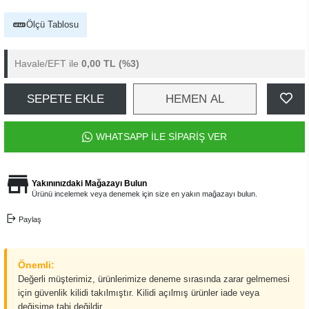
Ölçü Tablosu
Havale/EFT ile
0,00 TL
(%3)
SEPETE EKLE
HEMEN AL
WHATSAPP İLE SİPARİŞ VER
Yakınınızdaki Mağazayı Bulun
Ürünü incelemek veya denemek için size en yakın mağazayı bulun.
Paylaş
Önemli:
Değerli müşterimiz, ürünlerimize deneme sırasında zarar gelmemesi
için güvenlik kilidi takılmıştır. Kilidi açılmış ürünler iade veya
değişime tabi değildir.