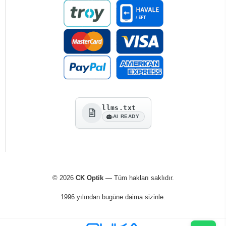
llms.txt
AI READY
© 2026
CK Optik
— Tüm hakları saklıdır.
1996 yılından bugüne daima sizinle.