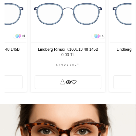
+
4
+
4
13 48 145B
Lindberg Rimax K160U13 48 145B
Lindberg 
0,00 TL