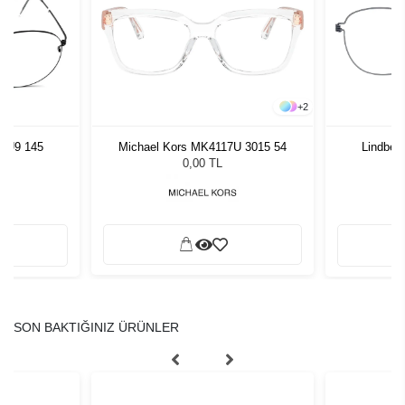
+
2
ic U9 145
Michael Kors MK4117U 3015 54
Lindber
0,00 TL
SON BAKTIĞINIZ ÜRÜNLER