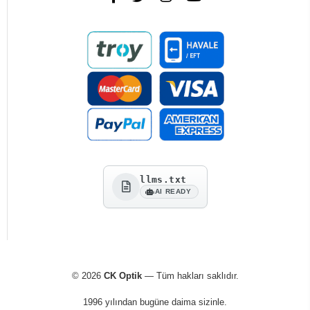
llms.txt
AI READY
© 2026
CK Optik
— Tüm hakları saklıdır.
1996 yılından bugüne daima sizinle.