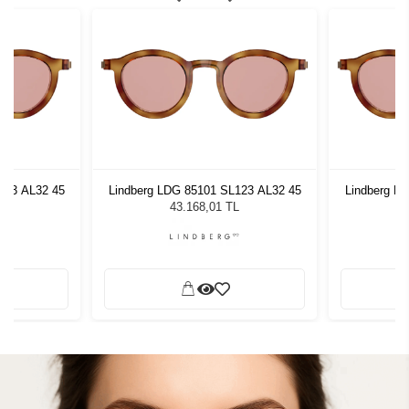
123 AL32 45
Lindberg LDG 85101 SL123 AL32 45
Lindberg L
L
43.168,01 TL