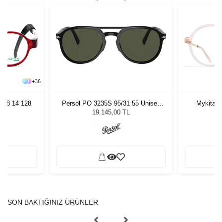
+
36
 38 14 128
Persol PO 3235S 95/31 55 Unisex
Mykita L
Güneş Gözlüğü
19.145,00 TL
SON BAKTIĞINIZ ÜRÜNLER