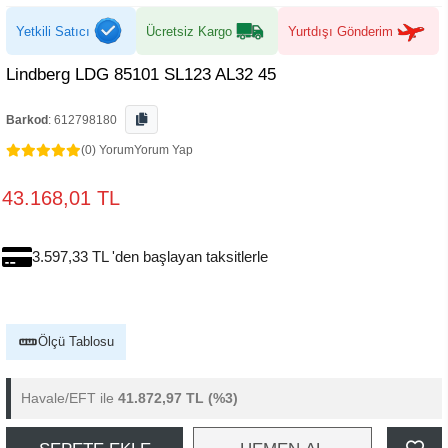
Yetkili Satıcı
Ücretsiz Kargo
Yurtdışı Gönderim
Lindberg LDG 85101 SL123 AL32 45
Barkod
:
612798180
(0) Yorum
Yorum Yap
43.168,01 TL
3.597,33 TL 'den başlayan taksitlerle
Ölçü Tablosu
Havale/EFT ile
41.872,97 TL
(%3)