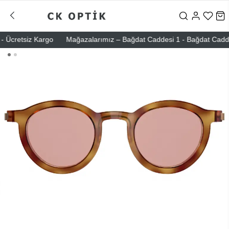
Ücretsiz Kargo
Mağazalarımız – Bağdat Caddesi 1 - Bağdat Caddesi 2