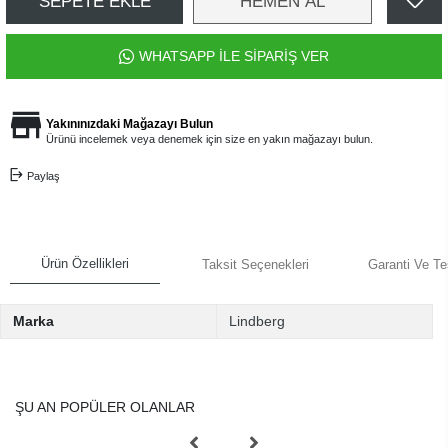
SEPETE EKLE
HEMEN AL
WHATSAPP İLE SİPARİŞ VER
Yakınınızdaki Mağazayı Bulun
Ürünü incelemek veya denemek için size en yakın mağazayı bulun.
Paylaş
Ürün Özellikleri
Taksit Seçenekleri
Garanti Ve Te
Marka
Lindberg
ŞU AN POPÜLER OLANLAR