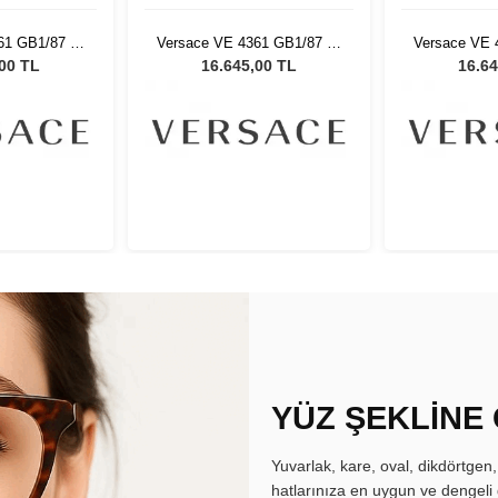
61 GB1/87 53
Versace VE 4361 GB1/87 53
Versace VE 
ş Gözlüğü
Kadın Güneş Gözlüğü
Kadın Gü
,00 TL
16.645,00 TL
16.64
YÜZ ŞEKLİNE
Yuvarlak, kare, oval, dikdörtgen
hatlarınıza en uygun ve dengeli 