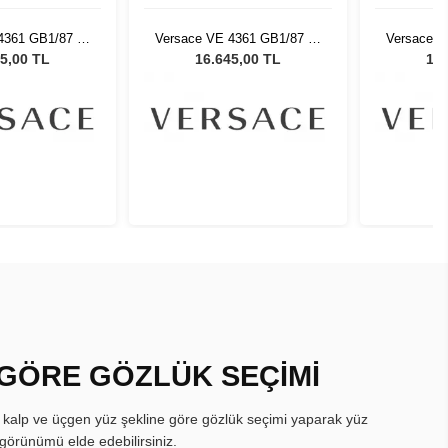
4361 GB1/87 53
Versace VE 4361 GB1/87 53
Versace V
neş Gözlüğü
Kadın Güneş Gözlüğü
Kadın 
5,00 TL
16.645,00 TL
16.
 GÖRE GÖZLÜK SEÇİMİ
, kalp ve üçgen yüz şekline göre gözlük seçimi yaparak yüz
görünümü elde edebilirsiniz.