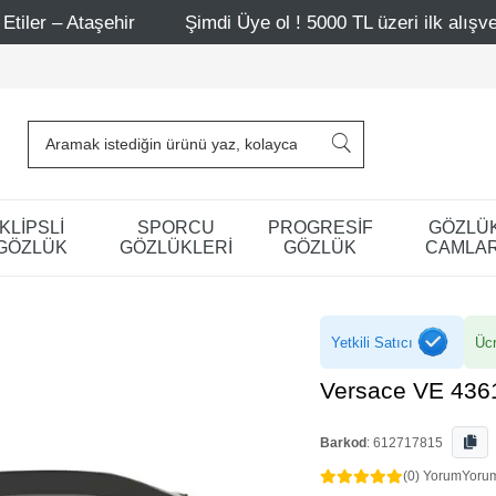
hir
Şimdi Üye ol ! 5000 TL üzeri ilk alışverişinde 500 TL
KLİPSLİ
SPORCU
PROGRESİF
GÖZLÜ
GÖZLÜK
GÖZLÜKLERİ
GÖZLÜK
CAMLAR
Yetkili Satıcı
Ücr
Versace VE 436
Barkod
:
612717815
(0) Yorum
Yoru