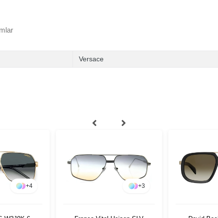
mlar
Versace
+
4
+
3