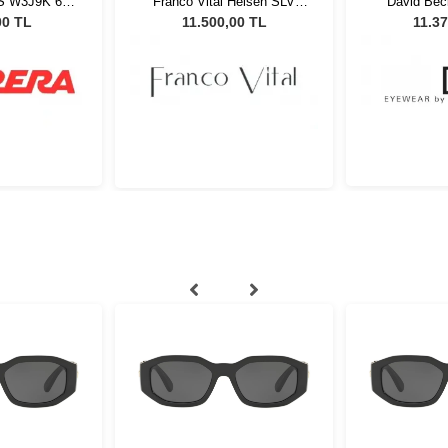
/S W3J9K 62
Franco Vital Heisen SLV
David Be
ş Gözlüğü
Unisex Güneş Gözlüğü
2M2HA 57 
00 TL
11.500,00 TL
11.37
Gö