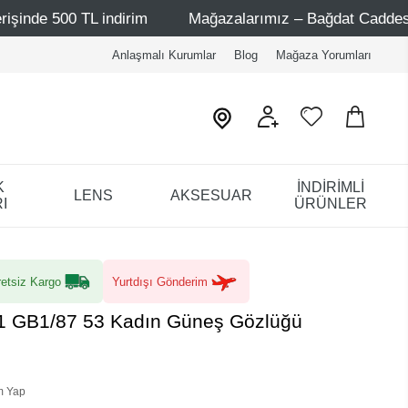
 indirim
Mağazalarımız – Bağdat Caddesi 1 - Bağdat Cad
Anlaşmalı Kurumlar
Blog
Mağaza Yorumları
K
İNDİRİMLİ
LENS
AKSESUAR
I
ÜRÜNLER
etsiz Kargo
Yurtdışı Gönderim
1 GB1/87 53 Kadın Güneş Gözlüğü
m Yap