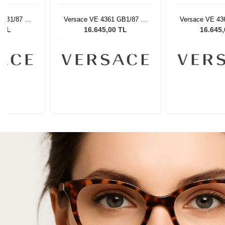
 GB1/87 53
Versace VE 4361 GB1/87 53
Versace VE 43
Gözlüğü
Kadın Güneş Gözlüğü
Kadın Güne
0 TL
16.645,00 TL
16.645