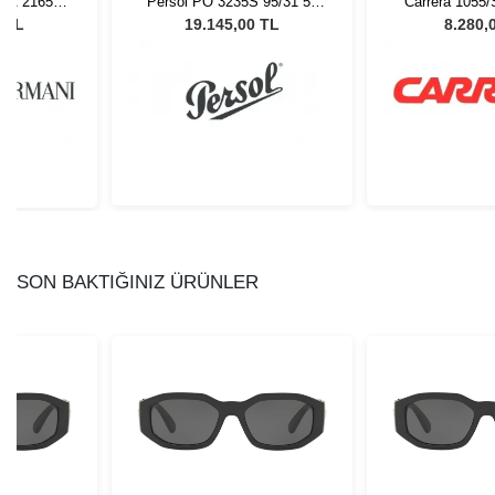
 EA 2165D
Persol PO 3235S 95/31 55
Carrera 1055
ex Güneş
Unisex Güneş Gözlüğü
Erkek Güne
0 TL
19.145,00 TL
8.280,
ü
SON BAKTIĞINIZ ÜRÜNLER