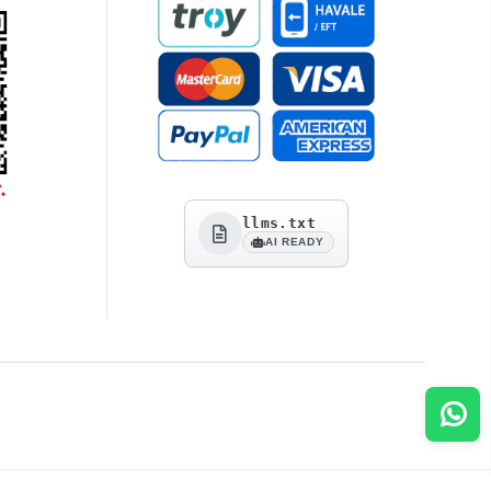
llms.txt
AI READY