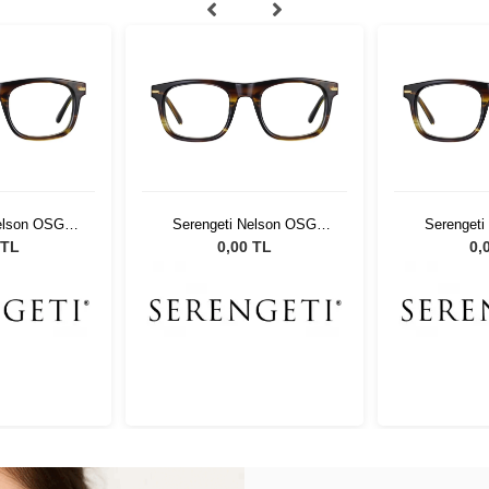
elson OSG
Serengeti Nelson OSG
Serenget
02
591002
59
 TL
0,00 TL
0,