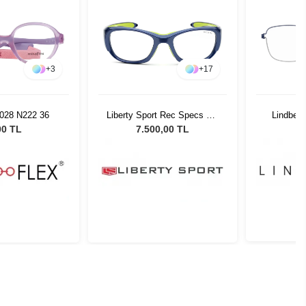
+
3
+
17
4028 N222 36
Liberty Sport Rec Specs RS
Lindber
50 #647 53
00 TL
7.500,00 TL