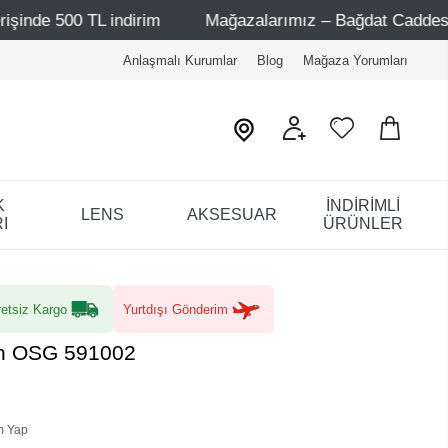
L indirim
Mağazalarımız – Bağdat Caddesi 1 - Bağdat Ca
Anlaşmalı Kurumlar
Blog
Mağaza Yorumları
K
İNDİRİMLİ
LENS
AKSESUAR
I
ÜRÜNLER
etsiz Kargo
Yurtdışı Gönderim
on OSG 591002
m Yap