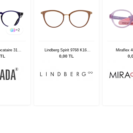
+
2
cataire 3176
Lindberg Spirit 9768 K162
Miraflex 
BLS
U15 52 135
 TL
0,00 TL
0,