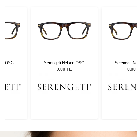
son OSG
Serengeti Nelson OSG
Serengeti N
591002
5910
L
0,00 TL
0,00