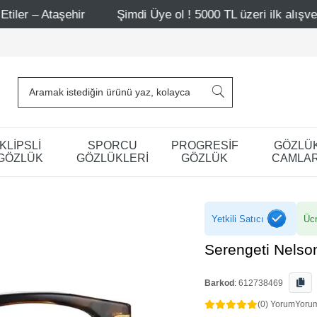
hir
Şimdi Üye ol ! 5000 TL üzeri ilk alışverişinde 500 T
KLİPSLİ
SPORCU
PROGRESİF
GÖZLÜ
GÖZLÜK
GÖZLÜKLERİ
GÖZLÜK
CAMLAR
Yetkili Satıcı
Ücr
Serengeti Nels
Barkod
:
612738469
(0) Yorum
Yoru