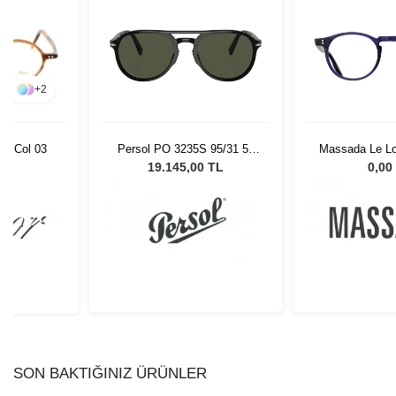
+
2
Persol PO 3235S 95/31 55
Massada Le Lo
30 Col 03
Unisex Güneş Gözlüğü
Col 
19.145,00 TL
0,00
L
SON BAKTIĞINIZ ÜRÜNLER