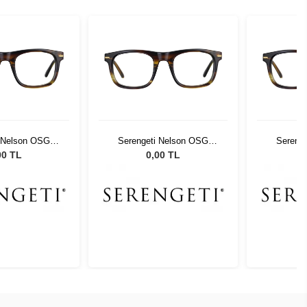
i Nelson OSG
Serengeti Nelson OSG
Sereng
1002
591002
00 TL
0,00 TL