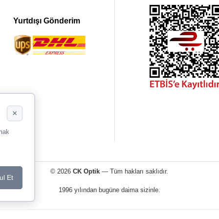
Yurtdışı Gönderim
×
rmak
© 2026
CK Optik
— Tüm hakları saklıdır.
ul Et
1996 yılından bugüne daima sizinle.