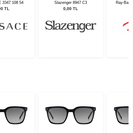
E 3347 108 54
Slazenger 8947 C3
Ray-Ban 
00 TL
0,00 TL