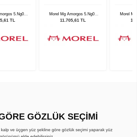
morgos 5.Ng08
Morel Mg Amorgos 5.Ng08
Morel Mg
420
5420
5,61 TL
11.705,61 TL
11.
 GÖRE GÖZLÜK SEÇİMİ
, kalp ve üçgen yüz şekline göre gözlük seçimi yaparak yüz
görünümü elde edebilirsiniz.