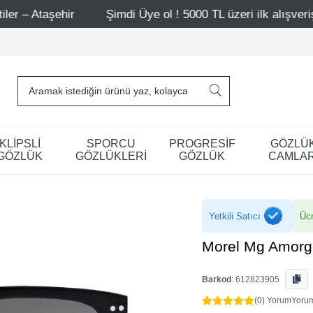
r
Şimdi Üye ol ! 5000 TL üzeri ilk alışverişinde 500 TL i
KLİPSLİ
SPORCU
PROGRESİF
GÖZLÜ
GÖZLÜK
GÖZLÜKLERİ
GÖZLÜK
CAMLAR
Yetkili Satıcı
Ücr
Morel Mg Amorg
Barkod
:
612823905
(0) Yorum
Yoru