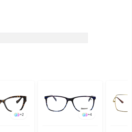
+
2
+
4