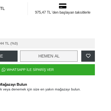
 TL
975,47 TL 'den başlayan taksitlerle
,44 TL
(%3)
LE
HEMEN AL
WHATSAPP İLE SİPARİŞ VER
 Mağazayı Bulun
k veya denemek için size en yakın mağazayı bulun.