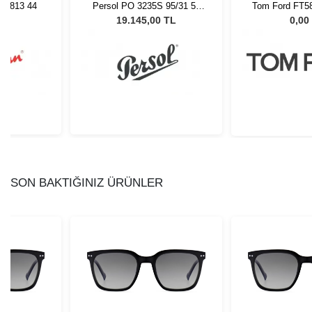
 3813 44
Persol PO 3235S 95/31 55
Tom Ford FT58
Unisex Güneş Gözlüğü
L
19.145,00 TL
0,00
SON BAKTIĞINIZ ÜRÜNLER