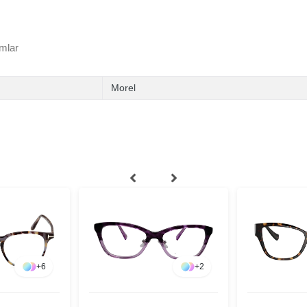
mlar
Morel
+
6
+
2