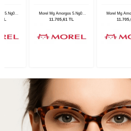
os 5.Ng08
Morel Mg Amorgos 5.Ng08
Morel Mg Amo
5420
542
1 TL
11.705,61 TL
11.705