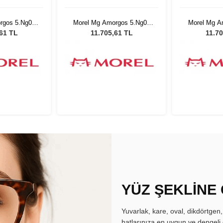
rgos 5.Ng08
Morel Mg Amorgos 5.Ng08
Morel Mg A
0
5420
5
,61 TL
11.705,61 TL
11.70
YÜZ ŞEKLİNE
Yuvarlak, kare, oval, dikdörtgen
hatlarınıza en uygun ve dengeli 