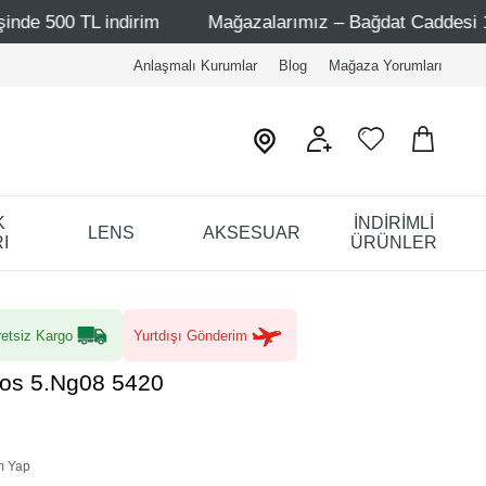
ndirim
Mağazalarımız – Bağdat Caddesi 1 - Bağdat Cadd
Anlaşmalı Kurumlar
Blog
Mağaza Yorumları
K
İNDİRİMLİ
LENS
AKSESUAR
I
ÜRÜNLER
etsiz Kargo
Yurtdışı Gönderim
os 5.Ng08 5420
m Yap