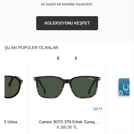
ve seçkin bir karakter kazandırır.
KOLEKSİYONU KEŞFET
ŞU AN POPÜLER OLANLAR
+
3
1 55 Unisex
Carrera 367/S 37N Erkek Güneş
ğü
Gözlüğü
L
6.295,00 TL