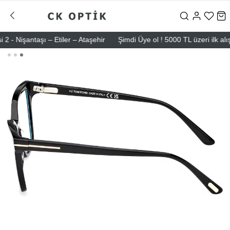
Nişantaşı – Etiler – Ataşehir
Şimdi Üye ol ! 5000 TL üzeri ilk alışve