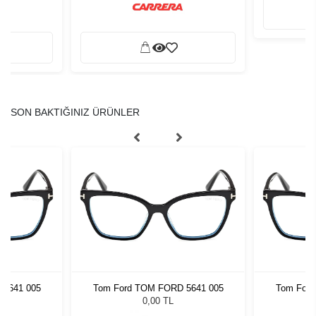
SON BAKTIĞINIZ ÜRÜNLER
 5641 005
Tom Ford TOM FORD 5641 005
Tom Ford
0,00 TL