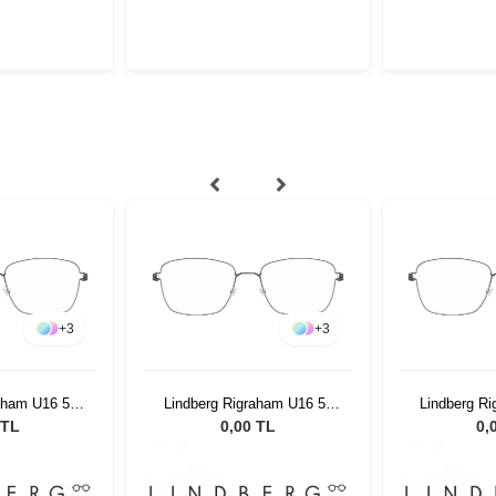
+
3
+
3
aham U16 52
Lindberg Rigraham U16 52
Lindberg R
5
145
 TL
0,00 TL
0,