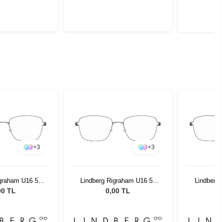
+
3
+
3
igraham U16 52
Lindberg Rigraham U16 52
Lindberg
145
145
00 TL
0,00 TL