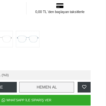
0,00 TL 'den başlayan taksitlerle
L
(%3)
LE
HEMEN AL
WHATSAPP İLE SİPARİŞ VER