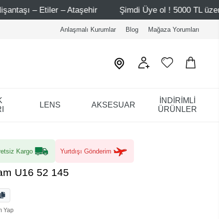
Şimdi Üye ol ! 5000 TL üzeri ilk alışverişinde 500 TL in
Anlaşmalı Kurumlar
Blog
Mağaza Yorumları
K
İNDİRİMLİ
LENS
AKSESUAR
I
ÜRÜNLER
etsiz Kargo
Yurtdışı Gönderim
ham U16 52 145
m Yap