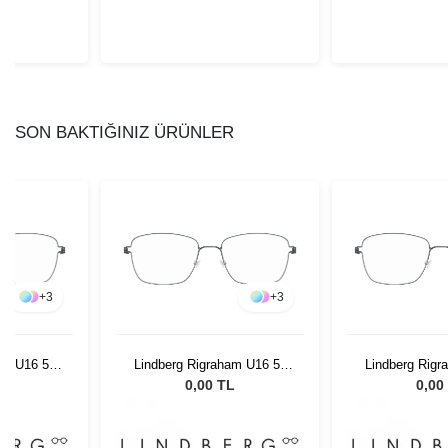
SON BAKTIĞINIZ ÜRÜNLER
+
3
+
3
am U16 52
Lindberg Rigraham U16 52
Lindberg Rigr
145
14
L
0,00 TL
0,00