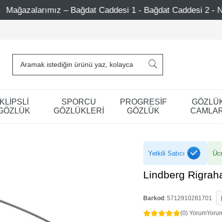
ddesi 1 - Bağdat Caddesi 2 - Nişantaşı – Etiler – Ataşehir
KLİPSLİ
SPORCU
PROGRESİF
GÖZLÜ
GÖZLÜK
GÖZLÜKLERİ
GÖZLÜK
CAMLAR
Yetkili Satıcı
Ücr
Lindberg Rigra
Barkod
:
5712910281701
(0) Yorum
Yoru