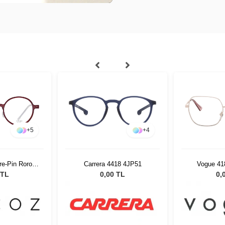
+
5
+
4
e-Pin Roro
Carrera 4418 4JP51
Vogue 41
2 51526
 TL
0,00 TL
0,