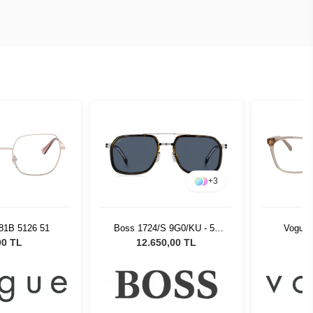
+
3
81B 5126 51
Boss 1724/S 9G0/KU - 55
Vogue 
Unisex Güneş Gözlüğü
00 TL
12.650,00 TL