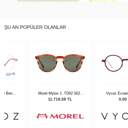
ŞU AN POPÜLER OLANLAR
+
5
tle Benn
Morel Mylos 1. TD02 5021
Vycoz Ecowir
 135
Unisex Güneş Gözlüğü
RED 46-2
L
11.718,58 TL
0,00