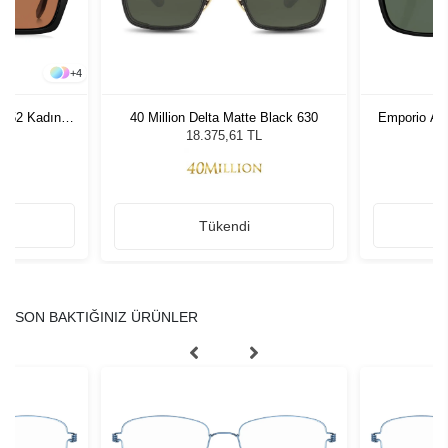
+
4
LZ52 Kadın
40 Million Delta Matte Black 630
Emporio Ar
ğü
Erke
L
18.375,61 TL
Tükendi
SON BAKTIĞINIZ ÜRÜNLER