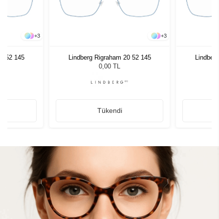
+
3
+
3
0 52 145
Lindberg Rigraham 20 52 145
Lindber
0,00 TL
Tükendi