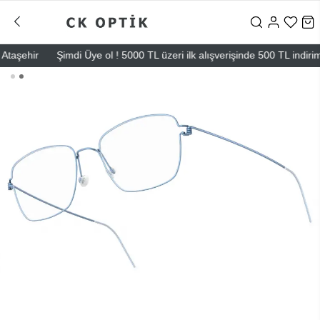
ehir
Şimdi Üye ol ! 5000 TL üzeri ilk alışverişinde 500 TL indirim