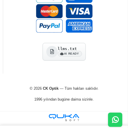
llms.txt
AI READY
© 2026
CK Optik
— Tüm hakları saklıdır.
1996 yılından bugüne daima sizinle.