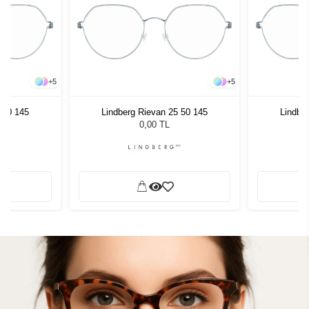
+
5
+
5
 50 145
Lindberg Rievan 25 50 145
Lindbe
0,00 TL