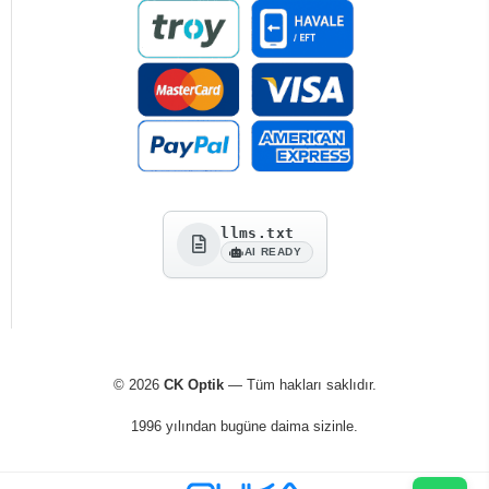
llms.txt
AI READY
© 2026
CK Optik
— Tüm hakları saklıdır.
1996 yılından bugüne daima sizinle.