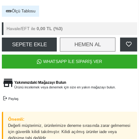
Ölçü Tablosu
Havale/EFT ile
0,00 TL
(%3)
SEPETE EKLE
HEMEN AL
WHATSAPP İLE SİPARİŞ VER
Yakınınızdaki Mağazayı Bulun
Ürünü incelemek veya denemek için size en yakın mağazayı bulun.
Paylaş
Önemli:
Değerli müşterimiz, ürünlerimize deneme sırasında zarar gelmemesi
için güvenlik kilidi takılmıştır. Kilidi açılmış ürünler iade veya
değişime tabi değildir.