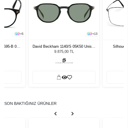
+
5
+
13
T5695-B 001
David Beckham 1140/S 05K50 Unisex
Silhouet
Güneş Gözlüğü
9.875,00 TL
SON BAKTIĞINIZ ÜRÜNLER