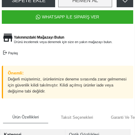
SEPETE EKLE
HEMEN AL
WHATSAPP İLE SİPARİŞ VER
Yakınınızdaki Mağazayı Bulun
Ürünü incelemek veya denemek için size en yakın mağazayı bulun.
Paylaş
Önemli:
Değerli müşterimiz, ürünlerimize deneme sırasında zarar gelmemesi
için güvenlik kilidi takılmıştır. Kilidi açılmış ürünler iade veya
değişime tabi değildir.
Ürün Özellikleri
Taksit Seçenekleri
Garanti Ve Te
Kategori
Optik Gözlükleri