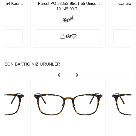
7 - 54 Kadın
Persol PO 3235S 95/31 55 Unisex
Carrera 3
ğü
Güneş Gözlüğü
L
19.145,00 TL
SON BAKTIĞINIZ ÜRÜNLER