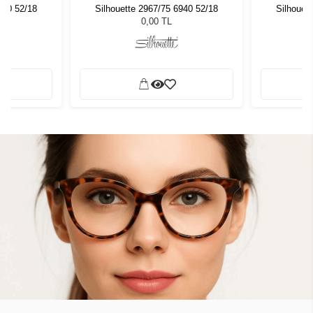
940 52/18
Silhouette 2967/75 6940 52/18
Silhouet
0,00 TL