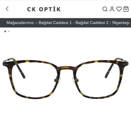
Mağazalarımız – Bağdat Caddesi 1 - Bağdat Caddesi 2 - Nişantaşı – Eti