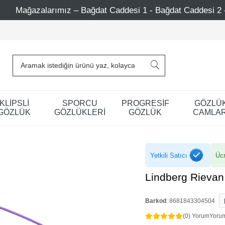
t Caddesi 1 - Bağdat Caddesi 2 - Nişantaşı – Etiler – Ataşe
KLİPSLİ
SPORCU
PROGRESİF
GÖZLÜ
GÖZLÜK
GÖZLÜKLERİ
GÖZLÜK
CAMLAR
Yetkili Satıcı
Ücr
Lindberg Rievan
Barkod
:
8681843304504
(0) Yorum
Yoru