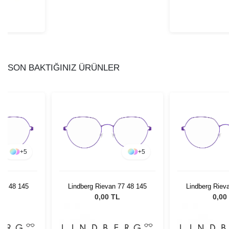
SON BAKTIĞINIZ ÜRÜNLER
+
5
+
5
 77 48 145
Lindberg Rievan 77 48 145
Lindberg Riev
L
0,00 TL
0,00