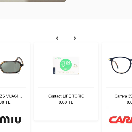
11ZS VUA04M
Contact LIFE TORIC
Carrera 3
eş Gözlüğü
8
,00 TL
0,00 TL
0,