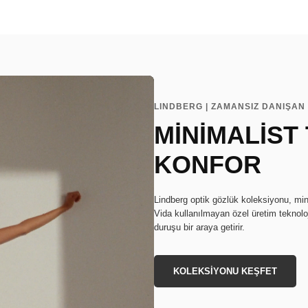
LINDBERG | ZAMANSIZ DANIŞAN 
MİNİMALİST
KONFOR
Lindberg optik gözlük koleksiyonu, min
Vida kullanılmayan özel üretim teknoloj
duruşu bir araya getirir.
KOLEKSİYONU KEŞFET