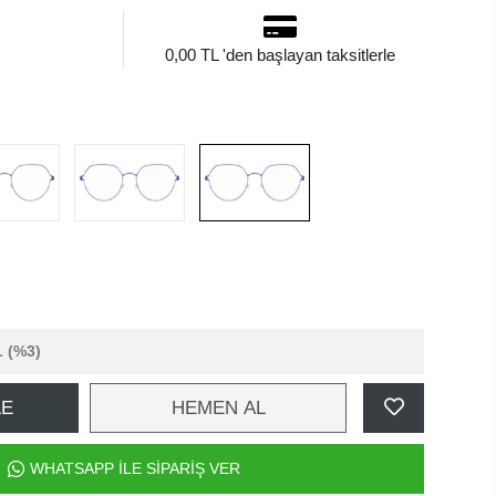
0,00 TL 'den başlayan taksitlerle
L
(%3)
LE
HEMEN AL
WHATSAPP İLE SİPARİŞ VER