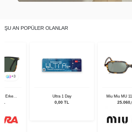
ŞU AN POPÜLER OLANLAR
+
3
37N Erkek
Ultra 1 Day
Miu Miu MU 
lüğü
51 Kadın Gün
 TL
0,00 TL
25.060