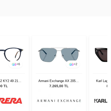
+
6
+
2
52 KY2 49 21
Armani Exchange AX 2057S
Karl Lage
4004
602080 - 59 Unisex Güneş
Black Kad
00 TL
7.265,00 TL
8.
Gözlüğü