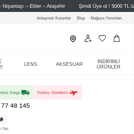
hir
Şimdi Üye ol ! 5000 TL üzeri ilk alışverişinde 500 T
Anlaşmalı Kurumlar
Blog
Mağaza Yorumları
K
İNDİRİMLİ
LENS
AKSESUAR
I
ÜRÜNLER
etsiz Kargo
Yurtdışı Gönderim
 77 48 145
m Yap