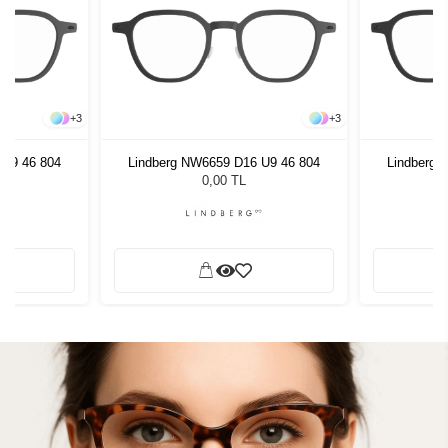
+
3
+
3
 U9 46 804
Lindberg NW6659 D16 U9 46 804
Lindberg 
0,00 TL