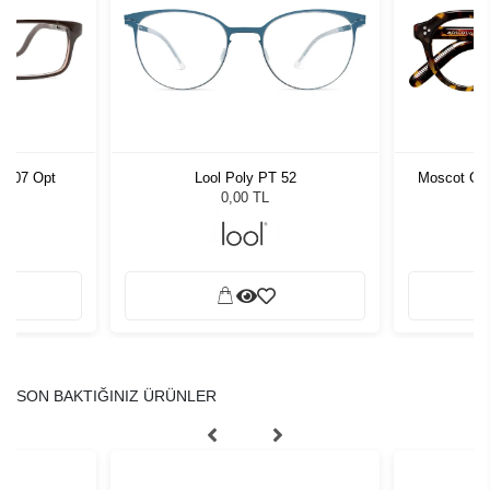
 C007 Opt
Lool Poly PT 52
Moscot Gav
0,00 TL
SON BAKTIĞINIZ ÜRÜNLER