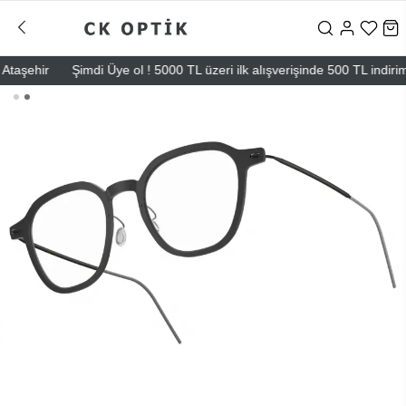
şehir
Şimdi Üye ol ! 5000 TL üzeri ilk alışverişinde 500 TL indirim