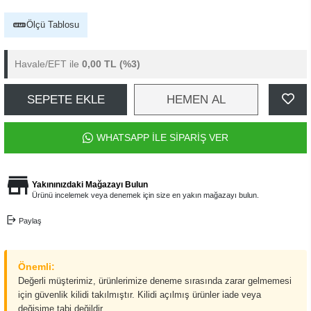
Ölçü Tablosu
Havale/EFT ile
0,00 TL
(%3)
SEPETE EKLE
HEMEN AL
WHATSAPP İLE SİPARİŞ VER
Yakınınızdaki Mağazayı Bulun
Ürünü incelemek veya denemek için size en yakın mağazayı bulun.
Paylaş
Önemli:
Değerli müşterimiz, ürünlerimize deneme sırasında zarar gelmemesi
için güvenlik kilidi takılmıştır. Kilidi açılmış ürünler iade veya
değişime tabi değildir.