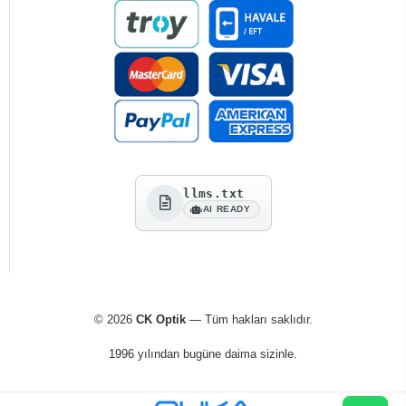
llms.txt
AI READY
© 2026
CK Optik
— Tüm hakları saklıdır.
1996 yılından bugüne daima sizinle.