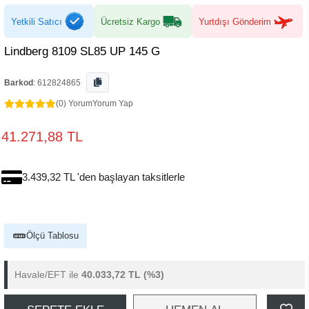
Yetkili Satıcı
Ücretsiz Kargo
Yurtdışı Gönderim
Lindberg 8109 SL85 UP 145 G
Barkod
:
612824865
(0) Yorum
Yorum Yap
41.271,88 TL
3.439,32 TL 'den başlayan taksitlerle
Ölçü Tablosu
Havale/EFT ile
40.033,72 TL
(%3)