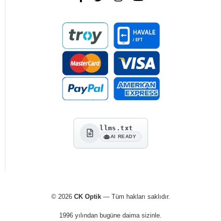
llms.txt
AI READY
© 2026
CK Optik
— Tüm hakları saklıdır.
1996 yılından bugüne daima sizinle.