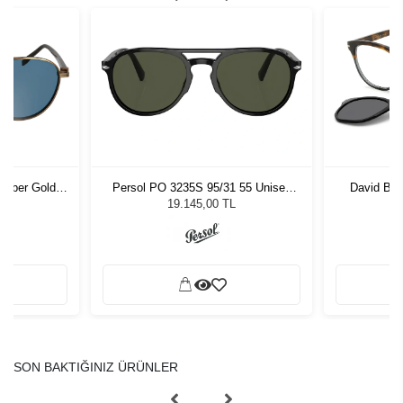
Amber Gold
Persol PO 3235S 95/31 55 Unisex
David Be
zlüğü
Güneş Gözlüğü
Unis
L
19.145,00 TL
SON BAKTIĞINIZ ÜRÜNLER