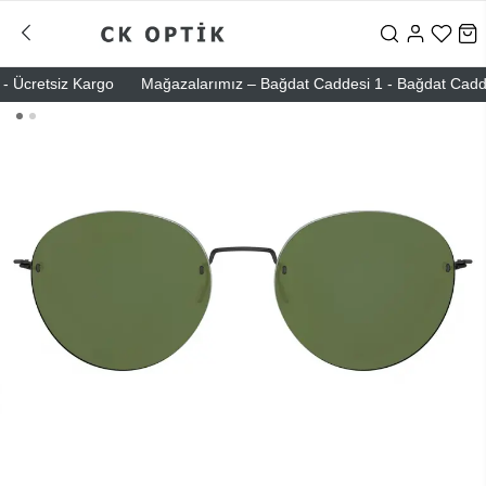
 Ücretsiz Kargo
Mağazalarımız – Bağdat Caddesi 1 - Bağdat Caddesi 2