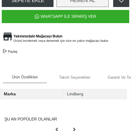
SEPETE EKLE
HEMEN AL
WHATSAPP İLE SİPARİŞ VER
Yakınınızdaki Mağazayı Bulun
Ürünü incelemek veya denemek için size en yakın mağazayı bulun.
Paylaş
Ürün Özellikleri
Taksit Seçenekleri
Garanti Ve Te
Marka
Lindberg
ŞU AN POPÜLER OLANLAR