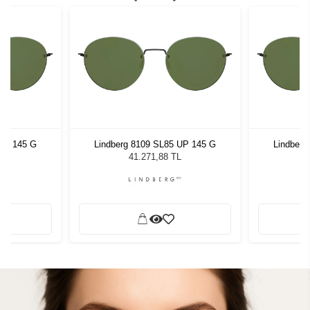
 UP 145 G
Lindberg 8109 SL85 UP 145 G
Lindberg
L
41.271,88 TL