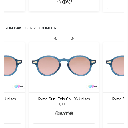
SON BAKTIĞINIZ ÜRÜNLER
+
9
+
9
06 Unisex
Kyme Sun. Ezio Col. 06 Unisex
Kyme Sun
ğü
Güneş Gözlüğü
G
0,00 TL