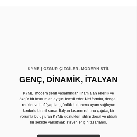
KYME | ÖZGÜR ÇİZGİLER, MODERN STİL
GENÇ, DİNAMİK, İTALYAN
KYME, modern şehir yaşamından ilham alan enerjik ve
özgür bir tasarım anlayışını temsil eder. Net formlar, dengeli
renkler ve hafif yapılar; günlük kullanıma uyum sağlayan
konforlu bir stil sunar. İtalyan tasarım ruhunu çağdaş bir
yorumla buluşturan KYME gözlükleri, stilini doğal ve iddialı
bir şekilde yansıtmak isteyenler için tasarlandı.