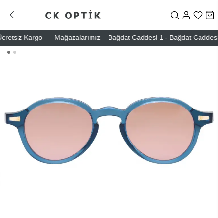
etsiz Kargo
Mağazalarımız – Bağdat Caddesi 1 - Bağdat Caddesi 2 - N