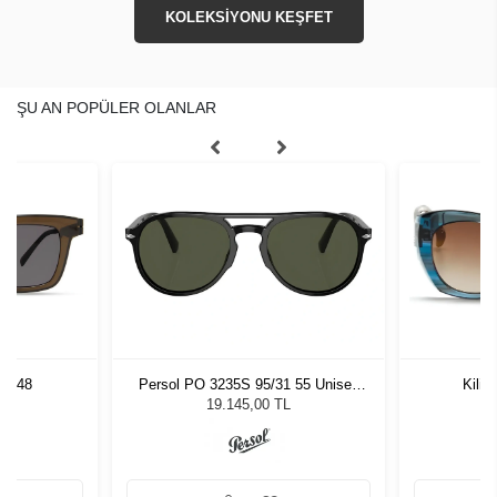
KOLEKSİYONU KEŞFET
ŞU AN POPÜLER OLANLAR
LV 48
Persol PO 3235S 95/31 55 Unisex
Kili
Güneş Gözlüğü
L
19.145,00 TL