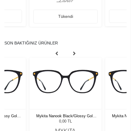
Tükendi
SON BAKTIĞINIZ ÜRÜNLER
Glossy Gold
Mykita Nanook Black/Glossy Gold
Mykita Nan
919 10916
0,00 TL