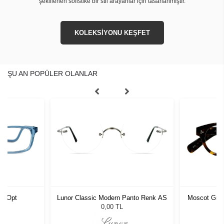
şekillenen sofistike bir stil arayanlar için tasarlanmıştır.
KOLEKSİYONU KEŞFET
ŞU AN POPÜLER OLANLAR
36 Opt
Lunor Classic Modern Panto Renk AS
Moscot Grun
0,00 TL