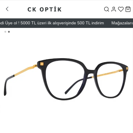
ye ol ! 5000 TL üzeri ilk alışverişinde 500 TL indirim
Mağazalarımız 