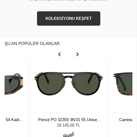
KOLEKSİYONU KEŞFET
ŞU AN POPÜLER OLANLAR
7 - 54 Kadın
Persol PO 3235S 95/31 55 Unisex
Carrera 3
ğü
Güneş Gözlüğü
L
19.145,00 TL