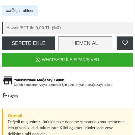
Ölçü Tablosu
Havale/EFT ile
0,00 TL
(%3)
SEPETE EKLE
HEMEN AL
WHATSAPP İLE SİPARİŞ VER
Yakınınızdaki Mağazayı Bulun
Ürünü incelemek veya denemek için size en yakın mağazayı bulun.
Paylaş
Önemli:
Değerli müşterimiz, ürünlerimize deneme sırasında zarar gelmemesi
için güvenlik kilidi takılmıştır. Kilidi açılmış ürünler iade veya
değişime tabi değildir.