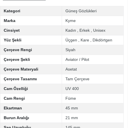
Kategori
Güneş Gözlükleri
Marka
Kyme
Cinsiyet
Kadın
,
Erkek
,
Unisex
Yüz Şekli
Üçgen
,
Kare
,
Dikdörtgen
Çerçeve Rengi
Siyah
Çerçeve Şekli
Aviator / Pilot
Çerçeve Materyali
Asetat
Çerçeve Tasarımı
Tam Çerçeve
Cam Özelliği
UV 400
Cam Rengi
Füme
Ekartman
45 mm
Burun Aralığı
21 mm
Sap Uzunluğu
145 mm