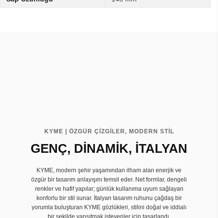
KYME | ÖZGÜR ÇİZGİLER, MODERN STİL
GENÇ, DİNAMİK, İTALYAN
KYME, modern şehir yaşamından ilham alan enerjik ve
özgür bir tasarım anlayışını temsil eder. Net formlar, dengeli
renkler ve hafif yapılar; günlük kullanıma uyum sağlayan
konforlu bir stil sunar. İtalyan tasarım ruhunu çağdaş bir
yorumla buluşturan KYME gözlükleri, stilini doğal ve iddialı
bir şekilde yansıtmak isteyenler için tasarlandı.