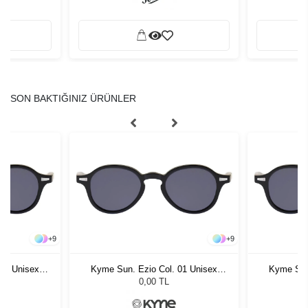
SON BAKTIĞINIZ ÜRÜNLER
+
9
+
9
01 Unisex
Kyme Sun. Ezio Col. 01 Unisex
Kyme Sun
ğü
Güneş Gözlüğü
G
0,00 TL