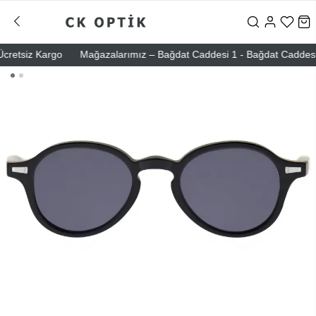
etsiz Kargo
Mağazalarımız – Bağdat Caddesi 1 - Bağdat Caddesi 2 - N