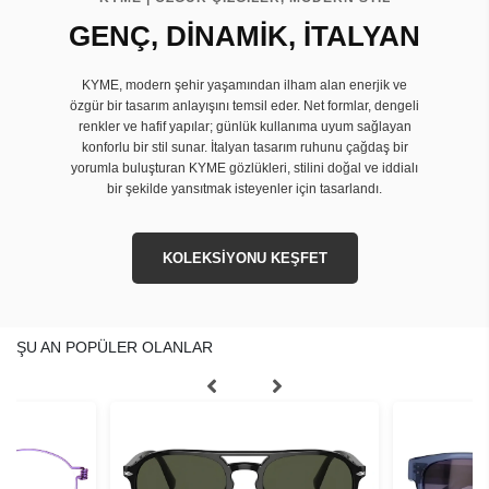
GENÇ, DİNAMİK, İTALYAN
KYME, modern şehir yaşamından ilham alan enerjik ve
özgür bir tasarım anlayışını temsil eder. Net formlar, dengeli
renkler ve hafif yapılar; günlük kullanıma uyum sağlayan
konforlu bir stil sunar. İtalyan tasarım ruhunu çağdaş bir
yorumla buluşturan KYME gözlükleri, stilini doğal ve iddialı
bir şekilde yansıtmak isteyenler için tasarlandı.
KOLEKSİYONU KEŞFET
ŞU AN POPÜLER OLANLAR