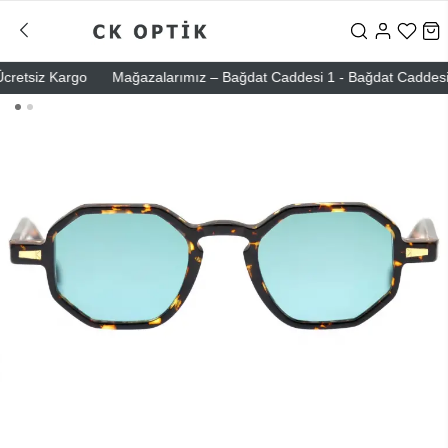
retsiz Kargo
Mağazalarımız – Bağdat Caddesi 1 - Bağdat Caddesi 2 - 