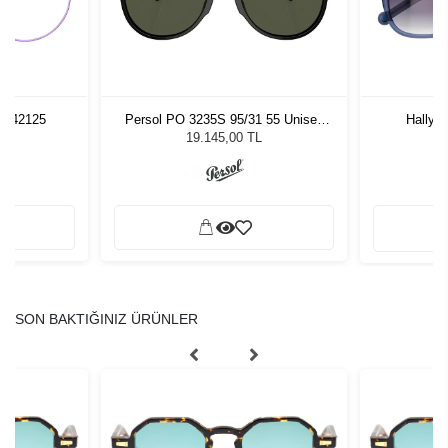
77 42125
Persol PO 3235S 95/31 55 Unisex
Hally 
Güneş Gözlüğü
19.145,00 TL
SON BAKTIĞINIZ ÜRÜNLER