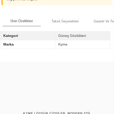
Ürün Özellikleri
Taksit Seçenekleri
Garanti Ve Te
Kategori
Güneş Gözlükleri
Marka
Kyme
KYME | ÖZGÜR ÇİZGİLER, MODERN STİL