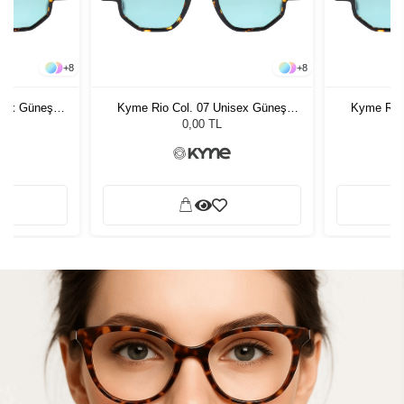
+
8
+
8
isex Güneş
Kyme Rio Col. 07 Unisex Güneş
Kyme Rio 
Gözlüğü
0,00 TL