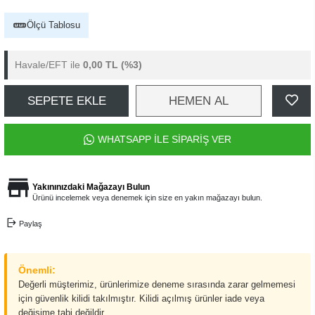
Ölçü Tablosu
Havale/EFT ile
0,00 TL
(%3)
SEPETE EKLE
HEMEN AL
WHATSAPP İLE SİPARİŞ VER
Yakınınızdaki Mağazayı Bulun
Ürünü incelemek veya denemek için size en yakın mağazayı bulun.
Paylaş
Önemli:
Değerli müşterimiz, ürünlerimize deneme sırasında zarar gelmemesi
için güvenlik kilidi takılmıştır. Kilidi açılmış ürünler iade veya
değişime tabi değildir.