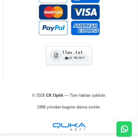
llms.txt
AI READY
© 2026
CK Optik
— Tüm hakları saklıdır.
1996 yılından bugüne daima sizinle.