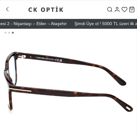
- Nişantaşı – Etiler – Ataşehir
Şimdi Üye ol ! 5000 TL üzeri ilk alış