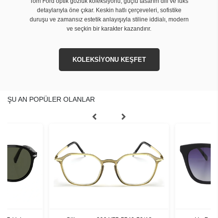
Tom Ford optik gözlük koleksiyonu, güçlü tasarım dili ve lüks
detaylarıyla öne çıkar. Keskin hatlı çerçeveleri, sofistike
duruşu ve zamansız estetik anlayışıyla stiline iddialı, modern
ve seçkin bir karakter kazandırır.
KOLEKSİYONU KEŞFET
ŞU AN POPÜLER OLANLAR