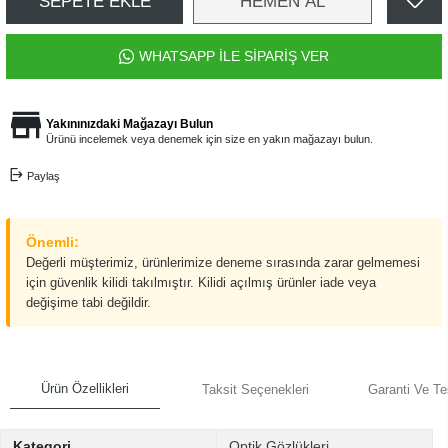
SEPETE EKLE
HEMEN AL
WHATSAPP İLE SİPARİŞ VER
Yakınınızdaki Mağazayı Bulun
Ürünü incelemek veya denemek için size en yakın mağazayı bulun.
Paylaş
Önemli:
Değerli müşterimiz, ürünlerimize deneme sırasında zarar gelmemesi
için güvenlik kilidi takılmıştır. Kilidi açılmış ürünler iade veya
değişime tabi değildir.
Ürün Özellikleri
Taksit Seçenekleri
Garanti Ve Te
Kategori
Optik Gözlükleri