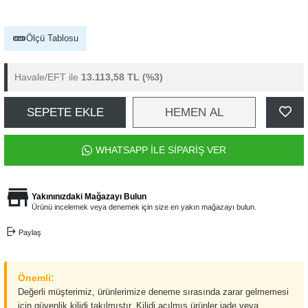
Ölçü Tablosu
Havale/EFT ile
13.113,58 TL
(%3)
SEPETE EKLE
HEMEN AL
WHATSAPP İLE SİPARİŞ VER
Yakınınızdaki Mağazayı Bulun
Ürünü incelemek veya denemek için size en yakın mağazayı bulun.
Paylaş
Önemli:
Değerli müşterimiz, ürünlerimize deneme sırasında zarar gelmemesi
için güvenlik kilidi takılmıştır. Kilidi açılmış ürünler iade veya