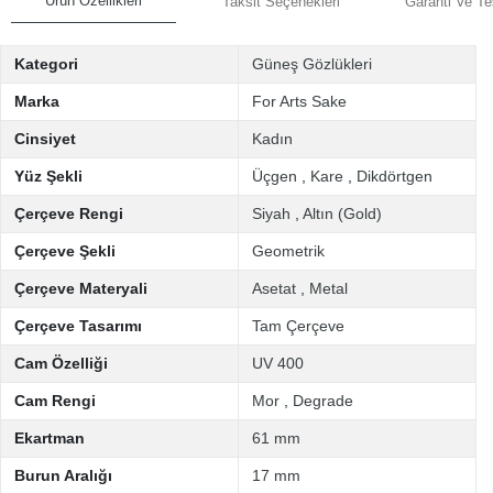
Ürün Özellikleri
Taksit Seçenekleri
Garanti Ve Te
Kategori
Güneş Gözlükleri
Marka
For Arts Sake
Cinsiyet
Kadın
Yüz Şekli
Üçgen
,
Kare
,
Dikdörtgen
Çerçeve Rengi
Siyah
,
Altın (Gold)
Çerçeve Şekli
Geometrik
Çerçeve Materyali
Asetat
,
Metal
Çerçeve Tasarımı
Tam Çerçeve
Cam Özelliği
UV 400
Cam Rengi
Mor
,
Degrade
Ekartman
61 mm
Burun Aralığı
17 mm