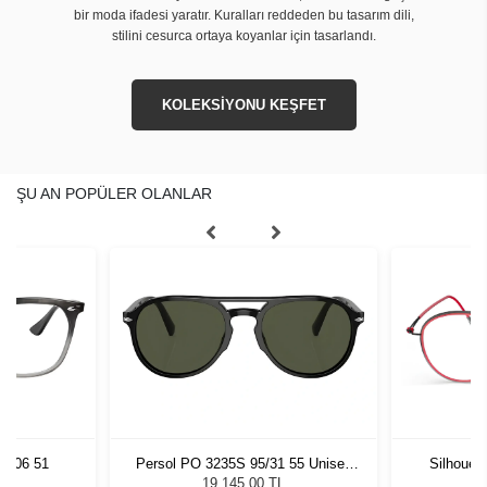
bir moda ifadesi yaratır. Kuralları reddeden bu tasarım dili,
stilini cesurca ortaya koyanlar için tasarlandı.
KOLEKSİYONU KEŞFET
ŞU AN POPÜLER OLANLAR
8106 51
Persol PO 3235S 95/31 55 Unisex
Silhouet
Güneş Gözlüğü
19.145,00 TL