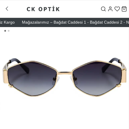
argo
Mağazalarımız – Bağdat Caddesi 1 - Bağdat Caddesi 2 - Nişanta