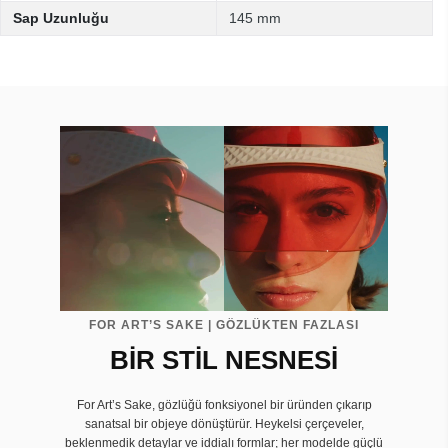
Sap Uzunluğu
145 mm
FOR ART’S SAKE | GÖZLÜKTEN FAZLASI
BİR STİL NESNESİ
For Art’s Sake, gözlüğü fonksiyonel bir üründen çıkarıp
sanatsal bir objeye dönüştürür. Heykelsi çerçeveler,
beklenmedik detaylar ve iddialı formlar; her modelde güçlü