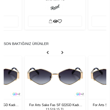
SON BAKTIĞINIZ ÜRÜNLER
+
2
+
2
022GD Kadın
For Arts Sake Fas SF 022GD Kadın
For Arts S
ğü
Güneş Gözlüğü
G
L
13.519,15 TL