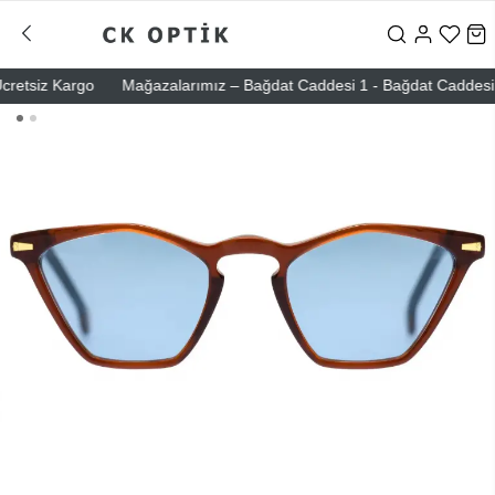
etsiz Kargo
Mağazalarımız – Bağdat Caddesi 1 - Bağdat Caddesi 2 - N