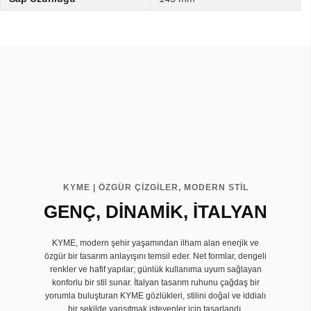
KYME | ÖZGÜR ÇİZGİLER, MODERN STİL
GENÇ, DİNAMİK, İTALYAN
KYME, modern şehir yaşamından ilham alan enerjik ve
özgür bir tasarım anlayışını temsil eder. Net formlar, dengeli
renkler ve hafif yapılar; günlük kullanıma uyum sağlayan
konforlu bir stil sunar. İtalyan tasarım ruhunu çağdaş bir
yorumla buluşturan KYME gözlükleri, stilini doğal ve iddialı
bir şekilde yansıtmak isteyenler için tasarlandı.