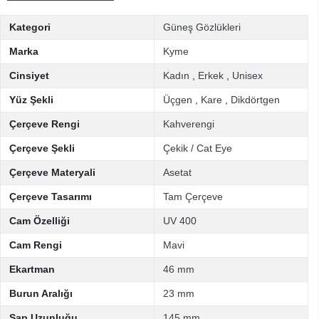
Kategori
Güneş Gözlükleri
Marka
Kyme
Cinsiyet
Kadın
,
Erkek
,
Unisex
Yüz Şekli
Üçgen
,
Kare
,
Dikdörtgen
Çerçeve Rengi
Kahverengi
Çerçeve Şekli
Çekik / Cat Eye
Çerçeve Materyali
Asetat
Çerçeve Tasarımı
Tam Çerçeve
Cam Özelliği
UV 400
Cam Rengi
Mavi
Ekartman
46 mm
Burun Aralığı
23 mm
Sap Uzunluğu
145 mm