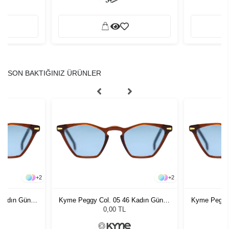
SON BAKTIĞINIZ ÜRÜNLER
+
2
+
2
 Kadın Güneş
Kyme Peggy Col. 05 46 Kadın Güneş
Kyme Peggy 
Gözlüğü
0,00 TL