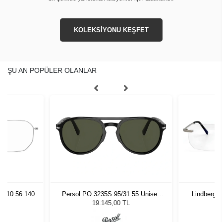
KOLEKSİYONU KEŞFET
ŞU AN POPÜLER OLANLAR
45 10 56 140
Persol PO 3235S 95/31 55 Unisex
Lindberg 
Güneş Gözlüğü
19.145,00 TL