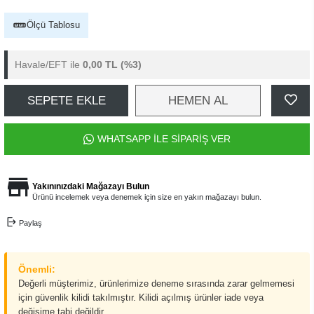
Ölçü Tablosu
Havale/EFT ile
0,00 TL
(%3)
SEPETE EKLE
HEMEN AL
WHATSAPP İLE SİPARİŞ VER
Yakınınızdaki Mağazayı Bulun
Ürünü incelemek veya denemek için size en yakın mağazayı bulun.
Paylaş
Önemli:
Değerli müşterimiz, ürünlerimize deneme sırasında zarar gelmemesi
için güvenlik kilidi takılmıştır. Kilidi açılmış ürünler iade veya
değişime tabi değildir.