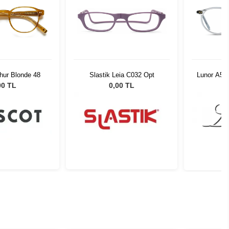
hur Blonde 48
Slastik Leia C032 Opt
Lunor A5 
00 TL
0,00 TL