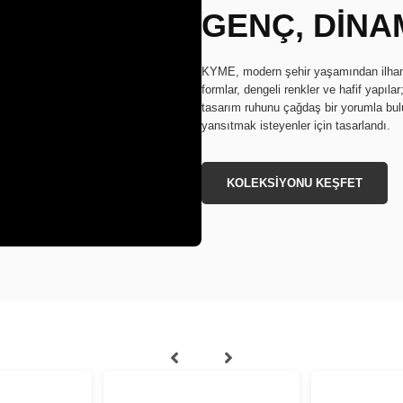
GENÇ, DİNAM
KYME, modern şehir yaşamından ilham a
formlar, dengeli renkler ve hafif yapıla
tasarım ruhunu çağdaş bir yorumla buluş
yansıtmak isteyenler için tasarlandı.
KOLEKSİYONU KEŞFET