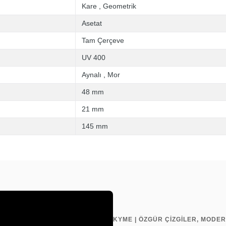
Kare
,
Geometrik
Asetat
Tam Çerçeve
UV 400
Aynalı
,
Mor
48 mm
21 mm
145 mm
KYME | ÖZGÜR ÇİZGİLER, MODER