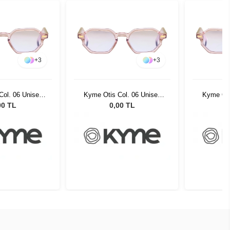
+
3
+
3
Col. 06 Unisex
Kyme Otis Col. 06 Unisex
Kyme Oti
 Gözlüğü
Güneş Gözlüğü
Gün
00 TL
0,00 TL