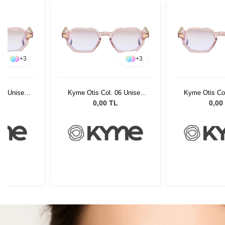
+
3
+
3
06 Unisex
Kyme Otis Col. 06 Unisex
Kyme Otis Col
lüğü
Güneş Gözlüğü
Güneş G
L
0,00 TL
0,00