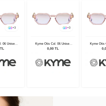
+
3
+
3
. 06 Unisex
Kyme Otis Col. 06 Unisex
Kyme Otis 
özlüğü
Güneş Gözlüğü
Güneş
 TL
0,00 TL
0,