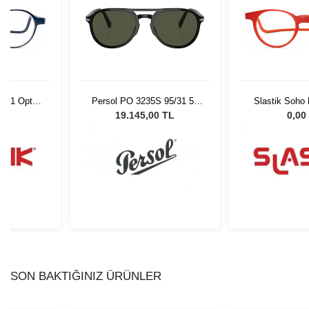
C001 Opt
Persol PO 3235S 95/31 55
Slastik Soho
4
Unisex Güneş Gözlüğü
Op
L
19.145,00 TL
0,00
SON BAKTIĞINIZ ÜRÜNLER