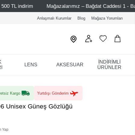
Mağazalarımız – Bağdat Caddesi 1 - Bağdat Caddesi 2 - 
Anlaşmalı Kurumlar
Blog
Mağaza Yorumları
K
İNDİRİMLİ
LENS
AKSESUAR
I
ÜRÜNLER
etsiz Kargo
Yurtdışı Gönderim
06 Unisex Güneş Gözlüğü
m Yap