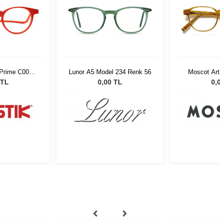
 Prime C001
Lunor A5 Model 234 Renk 56
Moscot Art
t
 TL
0,00 TL
0,