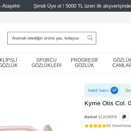
imdi Üye ol ! 5000 TL üzeri ilk alışverişinde 500 TL indirim
KLİPSLİ
SPORCU
PROGRESİF
GÖZLÜ
GÖZLÜK
GÖZLÜKLERİ
GÖZLÜK
CAMLAR
Yetkili Satıcı
Ücr
Kyme Otis Col. 
Barkod
:
612638059
(0) Yorum
Yoru