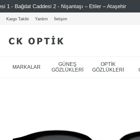
esi 2 - Nişantaşı – Etiler – Ataşehir
Şimdi Üye ol ! 50
Kargo Takibi
Yardım
İletişim
GÜNEŞ
OPTİK
MARKALAR
GÖZLÜKLERİ
GÖZLÜKLERİ