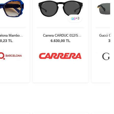
+
3
celona Mambo
Carrera CARDUC 012/S
Gucci GG
 BLHV 54
807H4 51 Unisex Güneş
Gün
0,23 TL
6.630,00 TL
35.
Gözlüğü