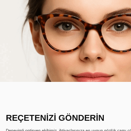
REÇETENİZİ GÖNDERİN
Deneyimli optisyen ekibimiz, ihtiyaçlarınıza en uygun gözlük camı çöz