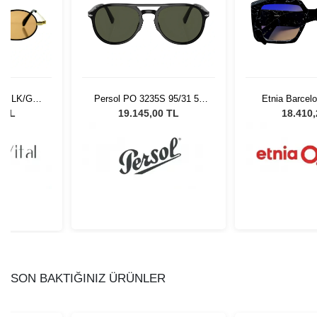
un BLK/GLD
Persol PO 3235S 95/31 55
Etnia Barcelo
Gözlüğü
Unisex Güneş Gözlüğü
BKBL
0 TL
19.145,00 TL
18.410
SON BAKTIĞINIZ ÜRÜNLER