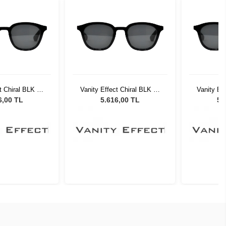
t Chiral BLK 37
Vanity Effect Chiral BLK 37
Vanity Ef
üneş Gözlüğü
Unisex Güneş Gözlüğü
Unisex
6,00 TL
5.616,00 TL
5.