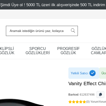
00 TL üzeri ilk alışverişinde 500 TL indirim
Mağazalarım
KLİPSLİ
SPORCU
PROGRESİF
GÖZLÜ
GÖZLÜK
GÖZLÜKLERİ
GÖZLÜK
CAMLAR
Yetkili Satıcı
Ücr
Vanity Effect C
Barkod
:
612637496
(0) Yorum
Yoru