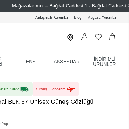
ız – Bağdat Caddesi 1 - Bağdat Caddesi 2 - Nişantaşı – Eti
Anlaşmalı Kurumlar
Blog
Mağaza Yorumları
K
İNDİRİMLİ
LENS
AKSESUAR
I
ÜRÜNLER
etsiz Kargo
Yurtdışı Gönderim
hiral BLK 37 Unisex Güneş Gözlüğü
m Yap