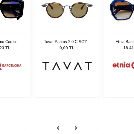
na Carolina
Tavat Pantos 2.0 C SC117
Etnia Bar
 52
CPL DHM SI
No.8
,23 TL
0,00 TL
18.41