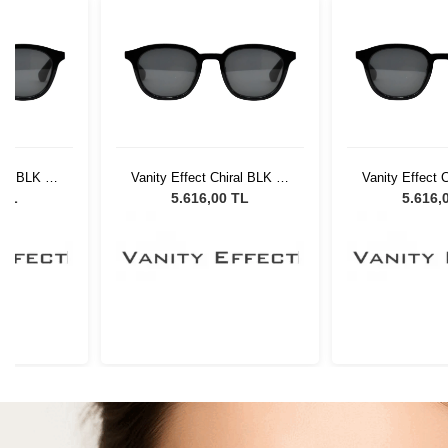
ral BLK 37
Vanity Effect Chiral BLK 37
Vanity Effect 
Gözlüğü
Unisex Güneş Gözlüğü
Unisex Güne
 TL
5.616,00 TL
5.616,