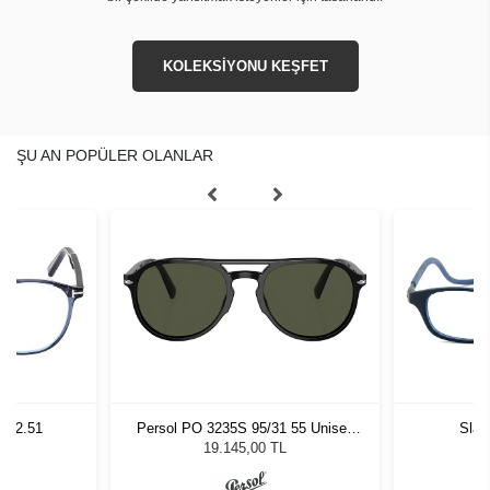
KOLEKSİYONU KEŞFET
ŞU AN POPÜLER OLANLAR
0 02.51
Persol PO 3235S 95/31 55 Unisex
Slas
Güneş Gözlüğü
19.145,00 TL