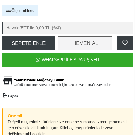
Ölçü Tablosu
Havale/EFT ile
0,00 TL
(%3)
SEPETE EKLE
HEMEN AL
WHATSAPP İLE SİPARİŞ VER
Yakınınızdaki Mağazayı Bulun
Ürünü incelemek veya denemek için size en yakın mağazayı bulun.
Paylaş
Önemli:
Değerli müşterimiz, ürünlerimize deneme sırasında zarar gelmemesi
için güvenlik kilidi takılmıştır. Kilidi açılmış ürünler iade veya
değişime tabi değildir.