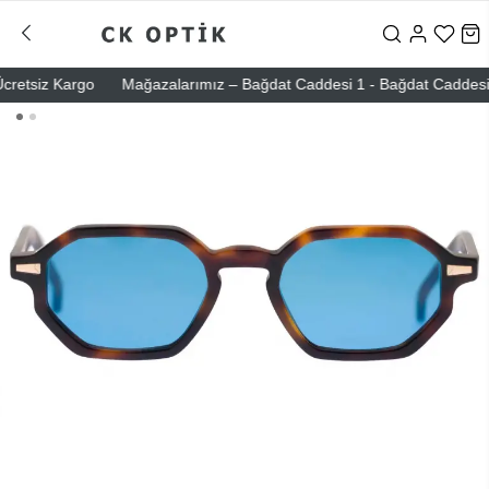
etsiz Kargo
Mağazalarımız – Bağdat Caddesi 1 - Bağdat Caddesi 2 - N