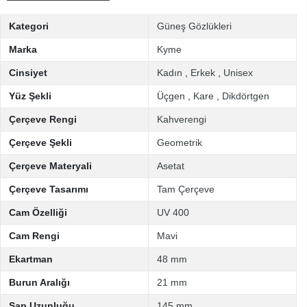
Kategori
Güneş Gözlükleri
Marka
Kyme
Cinsiyet
Kadın
,
Erkek
,
Unisex
Yüz Şekli
Üçgen
,
Kare
,
Dikdörtgen
Çerçeve Rengi
Kahverengi
Çerçeve Şekli
Geometrik
Çerçeve Materyali
Asetat
Çerçeve Tasarımı
Tam Çerçeve
Cam Özelliği
UV 400
Cam Rengi
Mavi
Ekartman
48 mm
Burun Aralığı
21 mm
Sap Uzunluğu
145 mm