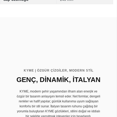
KYME | ÖZGÜR ÇİZGİLER, MODERN STİL
GENÇ, DİNAMİK, İTALYAN
KYME, modern şehir yaşamından ilham alan enerjik ve
özgür bir tasarım anlayışını temsil eder. Net formlar, dengeli
renkler ve hafif yapılar; günlük kullanıma uyum sağlayan
konforlu bir stil sunar. İtalyan tasarım ruhunu çağdaş bir
yorumla buluşturan KYME gözlükleri, stilini doğal ve iddialı
bir şekilde yansıtmak isteyenler için tasarlandı.