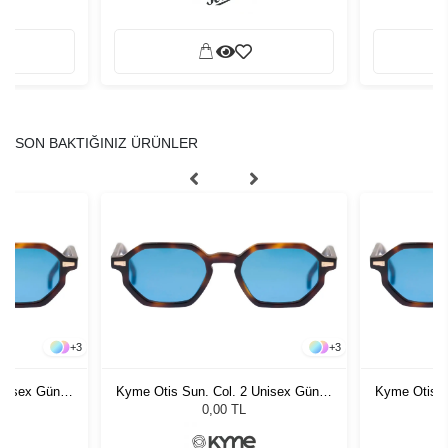
SON BAKTIĞINIZ ÜRÜNLER
+
3
+
3
Unisex Güneş
Kyme Otis Sun. Col. 2 Unisex Güneş
Kyme Otis S
Gözlüğü
0,00 TL