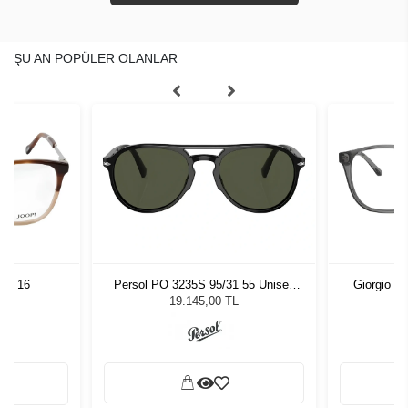
ŞU AN POPÜLER OLANLAR
 54 16
Persol PO 3235S 95/31 55 Unisex
Giorgio A
Güneş Gözlüğü
19.145,00 TL