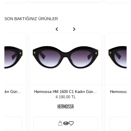
SON BAKTIĞINIZ ÜRÜNLER
Kadın Güneş
Hermossa HM 1600 C1 Kadın Güneş
Hermossa H
Gözlüğü
4.190,00 TL