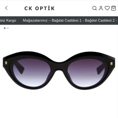
 Kargo
Mağazalarımız – Bağdat Caddesi 1 - Bağdat Caddesi 2 - Nişan