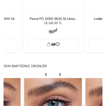
er BXHV 54
Persol PO 3235S 95/31 55 Unisex
Lindberg
Güneş Gözlüğü
19.145,00 TL
SON BAKTIĞINIZ ÜRÜNLER