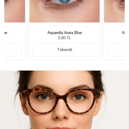
 Blue
Aquarella Arara Blue
Aqua
0,00 TL
Tükendi