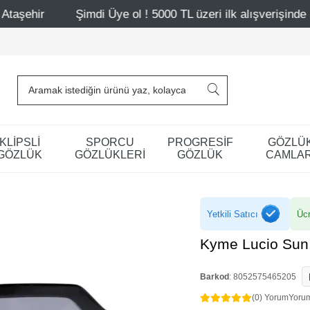
mdi Üye ol ! 5000 TL üzeri ilk alışverişinde 500 TL indirim
KLİPSLİ
SPORCU
PROGRESİF
GÖZLÜ
GÖZLÜK
GÖZLÜKLERİ
GÖZLÜK
CAMLAR
Yetkili Satıcı
Ücr
Kyme Lucio Sun.
Barkod
:
8052575465205
(0) Yorum
Yoru