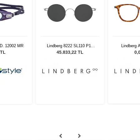
MD. 12002 MR
Lindberg 8222 SL110 P10
Lindberg
45145W
47135
 TL
45.833,22 TL
0,