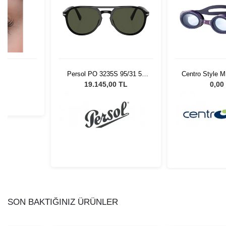
Persol PO 3235S 95/31 55
Centro Style 
Unisex Güneş Gözlüğü
L
19.145,00 TL
0,00
SON BAKTIĞINIZ ÜRÜNLER