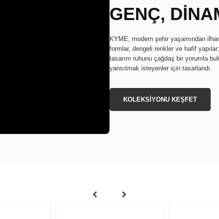
GENÇ, DİNAM
KYME, modern şehir yaşamından ilham a
formlar, dengeli renkler ve hafif yapıla
tasarım ruhunu çağdaş bir yorumla buluş
yansıtmak isteyenler için tasarlandı.
KOLEKSİYONU KEŞFET