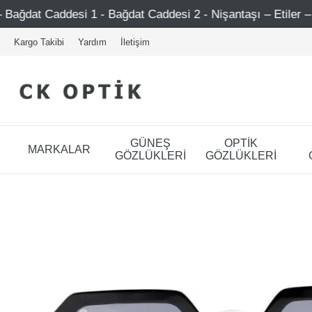
 - Bağdat Caddesi 2 - Nişantaşı – Etiler – Ataşehir
Şi
Kargo Takibi
Yardım
İletişim
GÜNEŞ
OPTİK
MARKALAR
GÖZLÜKLERİ
GÖZLÜKLERİ