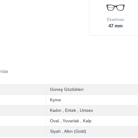
Ekartman
47 mm
mlar
Güneş Gözlükleri
Kyme
Kadın
,
Erkek
,
Unisex
Oval
,
Yuvarlak
,
Kalp
Siyah
,
Altın (Gold)