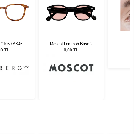
 AC1059 AK45
Moscot Lemtosh Base 2
 1128193
Sun Black 46 Ny Rose
00 TL
0,00 TL