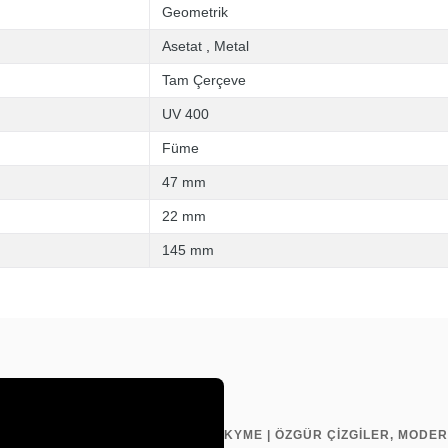
Geometrik
Asetat
,
Metal
Tam Çerçeve
UV 400
Füme
47 mm
22 mm
145 mm
KYME | ÖZGÜR ÇİZGİLER, MODER