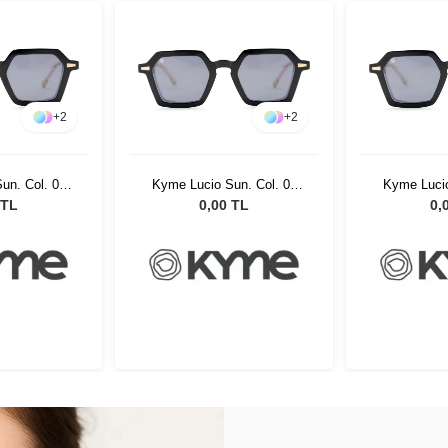
+
2
+
2
un. Col. 01
Kyme Lucio Sun. Col. 01
Kyme Lucio
ş Gözlüğü
Kadın Güneş Gözlüğü
Kadın Gü
 TL
0,00 TL
0,