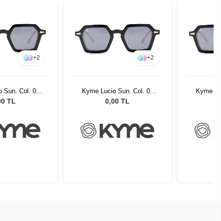
+
2
+
2
 Sun. Col. 01
Kyme Lucio Sun. Col. 01
Kyme Luc
neş Gözlüğü
Kadın Güneş Gözlüğü
Kadın 
00 TL
0,00 TL