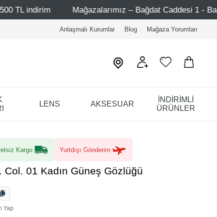
Mağazalarımız – Bağdat Caddesi 1 - Bağdat Caddesi 2 - N
Anlaşmalı Kurumlar
Blog
Mağaza Yorumları
K
İNDİRİMLİ
LENS
AKSESUAR
I
ÜRÜNLER
etsiz Kargo
Yurtdışı Gönderim
 Col. 01 Kadın Güneş Gözlüğü
m Yap