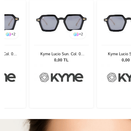
+
2
+
2
. Col. 01
Kyme Lucio Sun. Col. 01
Kyme Lucio S
Gözlüğü
Kadın Güneş Gözlüğü
Kadın Güne
L
0,00 TL
0,00