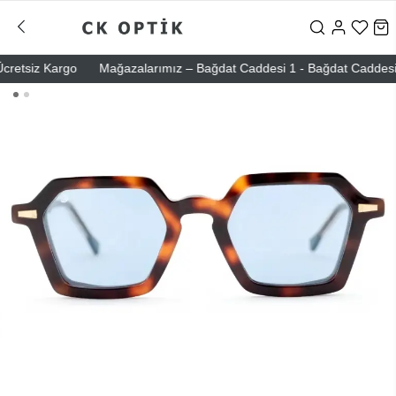
etsiz Kargo
Mağazalarımız – Bağdat Caddesi 1 - Bağdat Caddesi 2 - N