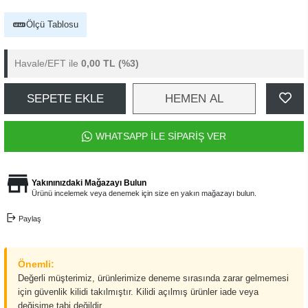
Ölçü Tablosu
Havale/EFT ile
0,00 TL
(%3)
SEPETE EKLE
HEMEN AL
WHATSAPP İLE SİPARİŞ VER
Yakınınızdaki Mağazayı Bulun
Ürünü incelemek veya denemek için size en yakın mağazayı bulun.
Paylaş
Önemli:
Değerli müşterimiz, ürünlerimize deneme sırasında zarar gelmemesi
için güvenlik kilidi takılmıştır. Kilidi açılmış ürünler iade veya
değişime tabi değildir.