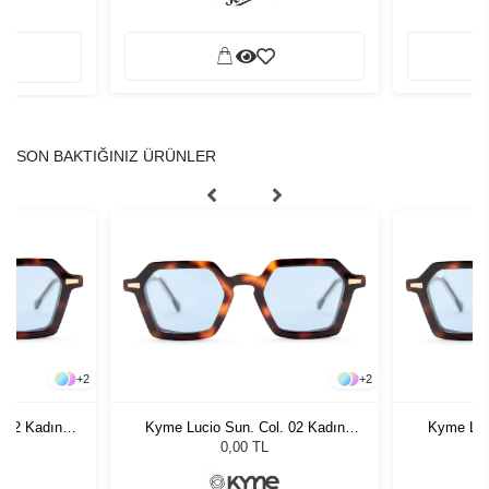
SON BAKTIĞINIZ ÜRÜNLER
+
2
+
2
 02 Kadın
Kyme Lucio Sun. Col. 02 Kadın
Kyme Luc
ğü
Güneş Gözlüğü
G
0,00 TL