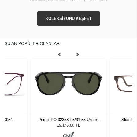
KOLEKSİYONU KEŞFET
ŞU AN POPÜLER OLANLAR
URG054
Persol PO 3235S 95/31 55 Unisex
Slastik 
Güneş Gözlüğü
19.145,00 TL