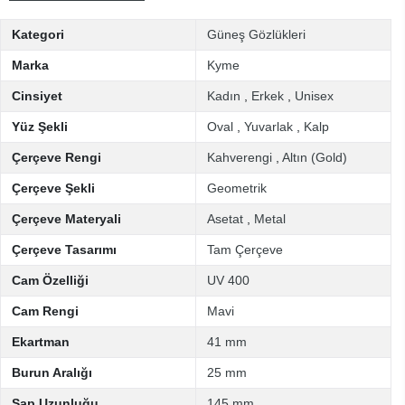
Kategori
Güneş Gözlükleri
Marka
Kyme
Cinsiyet
Kadın
,
Erkek
,
Unisex
Yüz Şekli
Oval
,
Yuvarlak
,
Kalp
Çerçeve Rengi
Kahverengi
,
Altın (Gold)
Çerçeve Şekli
Geometrik
Çerçeve Materyali
Asetat
,
Metal
Çerçeve Tasarımı
Tam Çerçeve
Cam Özelliği
UV 400
Cam Rengi
Mavi
Ekartman
41 mm
Burun Aralığı
25 mm
Sap Uzunluğu
145 mm