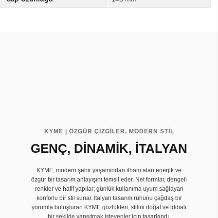
KYME | ÖZGÜR ÇİZGİLER, MODERN STİL
GENÇ, DİNAMİK, İTALYAN
KYME, modern şehir yaşamından ilham alan enerjik ve
özgür bir tasarım anlayışını temsil eder. Net formlar, dengeli
renkler ve hafif yapılar; günlük kullanıma uyum sağlayan
konforlu bir stil sunar. İtalyan tasarım ruhunu çağdaş bir
yorumla buluşturan KYME gözlükleri, stilini doğal ve iddialı
bir şekilde yansıtmak isteyenler için tasarlandı.