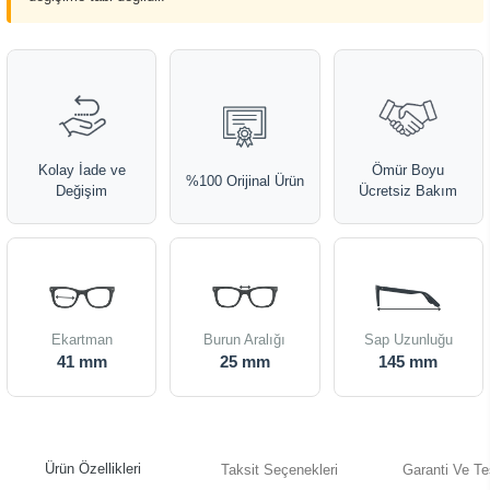
Kolay İade ve
Ömür Boyu
%100 Orijinal Ürün
Değişim
Ücretsiz Bakım
Ekartman
Burun Aralığı
Sap Uzunluğu
41 mm
25 mm
145 mm
Ürün Özellikleri
Taksit Seçenekleri
Garanti Ve Te