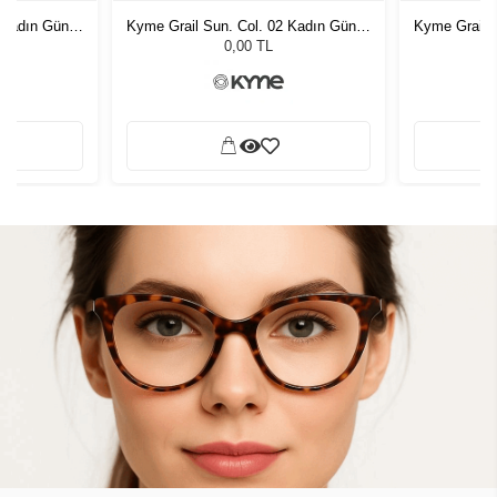
 Kadın Güneş
Kyme Grail Sun. Col. 02 Kadın Güneş
Kyme Grail 
Gözlüğü
0,00 TL