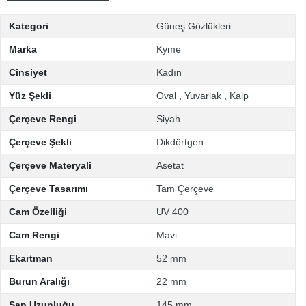
Kategori
Güneş Gözlükleri
Marka
Kyme
Cinsiyet
Kadın
Yüz Şekli
Oval
,
Yuvarlak
,
Kalp
Çerçeve Rengi
Siyah
Çerçeve Şekli
Dikdörtgen
Çerçeve Materyali
Asetat
Çerçeve Tasarımı
Tam Çerçeve
Cam Özelliği
UV 400
Cam Rengi
Mavi
Ekartman
52 mm
Burun Aralığı
22 mm
Sap Uzunluğu
145 mm