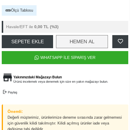
Ölçü Tablosu
Havale/EFT ile
0,00 TL
(%3)
SEPETE EKLE
HEMEN AL
WHATSAPP İLE SİPARİŞ VER
Yakınınızdaki Mağazayı Bulun
Ürünü incelemek veya denemek için size en yakın mağazayı bulun.
Paylaş
Önemli:
Değerli müşterimiz, ürünlerimize deneme sırasında zarar gelmemesi
için güvenlik kilidi takılmıştır. Kilidi açılmış ürünler iade veya
değişime tabi değildir.