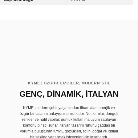
KYME | ÖZGÜR ÇİZGİLER, MODERN STİL
GENÇ, DİNAMİK, İTALYAN
KYME, modern şehir yaşamından ilham alan enerjik ve
özgür bir tasarım anlayışını temsil eder. Net formlar, dengeli
renkler ve hafif yapılar; günlük kullanıma uyum sağlayan
konforlu bir stil sunar. İtalyan tasarım ruhunu çağdaş bir
yorumla buluşturan KYME gözlükleri, stilini doğal ve iddialı
bir şekilde yansıtmak isteyenler için tasarlandı.