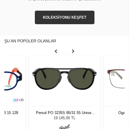
KOLEKSİYONU KEŞFET
ŞU AN POPÜLER OLANLAR
+
35
 43 15 128
Persol PO 3235S 95/31 55 Unisex
Oga 8
Güneş Gözlüğü
19.145,00 TL