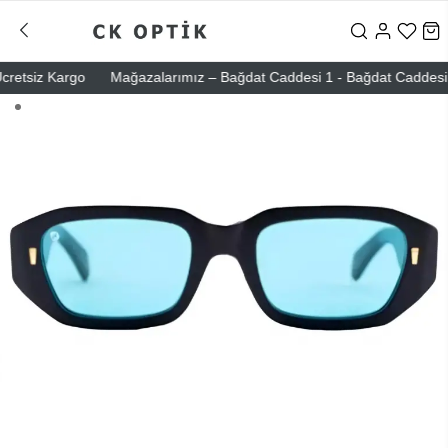
retsiz Kargo
Mağazalarımız – Bağdat Caddesi 1 - Bağdat Caddesi 2 - 