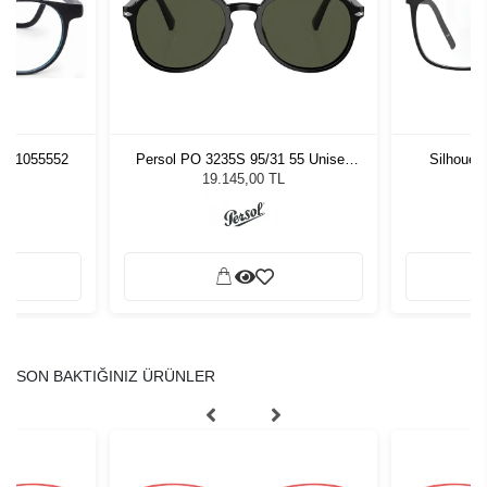
pt 1055552
Persol PO 3235S 95/31 55 Unisex
Silhouet
Güneş Gözlüğü
19.145,00 TL
SON BAKTIĞINIZ ÜRÜNLER