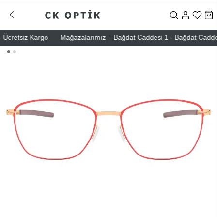
cretsiz Kargo
Mağazalarımız – Bağdat Caddesi 1 - Bağdat Caddesi 2 -