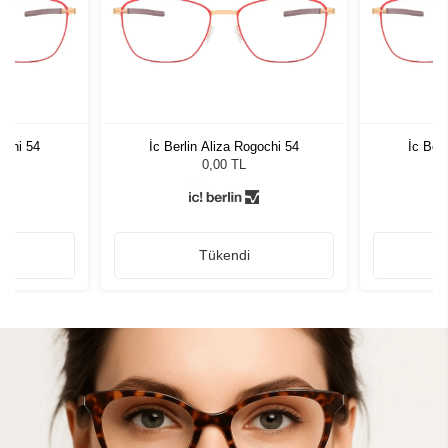
ochi 54
İc Berlin Aliza Rogochi 54
İc Ber
0,00 TL
Tükendi