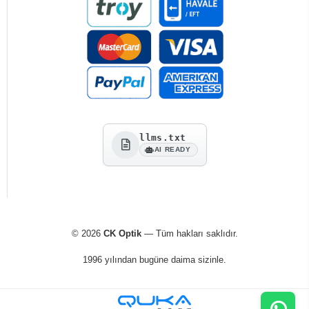
llms.txt
AI READY
© 2026
CK Optik
— Tüm hakları saklıdır.
1996 yılından bugüne daima sizinle.