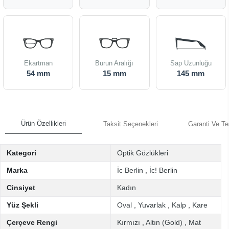
Ekartman
Burun Aralığı
Sap Uzunluğu
54 mm
15 mm
145 mm
Ürün Özellikleri
Taksit Seçenekleri
Garanti Ve Te
Kategori
Optik Gözlükleri
Marka
İc Berlin
,
İc! Berlin
Cinsiyet
Kadın
Yüz Şekli
Oval
,
Yuvarlak
,
Kalp
,
Kare
Çerçeve Rengi
Kırmızı
,
Altın (Gold)
,
Mat