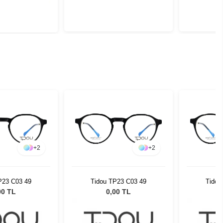
+
2
+
2
P23 C03 49
Tidou TP23 C03 49
Tidou
00 TL
0,00 TL