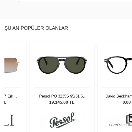
ŞU AN POPÜLER OLANLAR
01 57 Erkek
Persol PO 3235S 95/31 55
David Beckham
lüğü
Unisex Güneş Gözlüğü
22
0 TL
19.145,00 TL
0,00