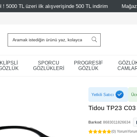
ilk alışverişinde 500 TL indirim
Mağazalarımız – Bağdat
KLİPSLİ
SPORCU
PROGRESİF
GÖZLÜ
GÖZLÜK
GÖZLÜKLERİ
GÖZLÜK
CAMLAR
Yetkili Satıcı
Ücr
Tidou TP23 C03
Barkod
:
8683011826634
(0) Yorum
Yoru