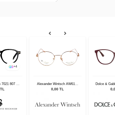
+
4
 7021 807 48
Alexander Wintsch AW6119
Dolce & Gab
C1
 TL
0,00 TL
0,