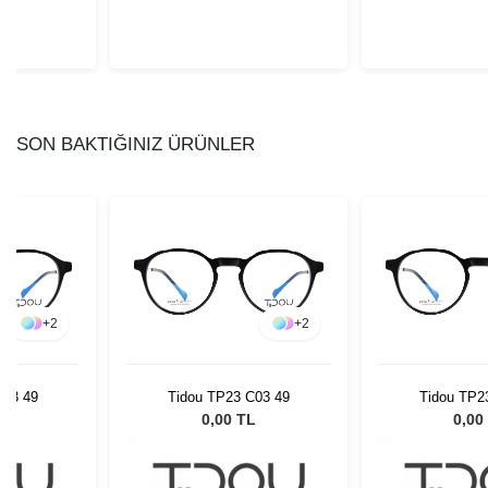
SON BAKTIĞINIZ ÜRÜNLER
+
2
+
2
C03 49
Tidou TP23 C03 49
Tidou TP2
L
0,00 TL
0,00