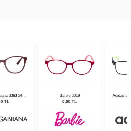
bana 3363 3442
Barbie 3019
Adidas Spo
54
00 TL
0,00 TL