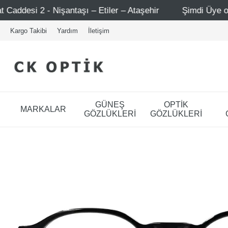
ntaşı – Etiler – Ataşehir
Şimdi Üye ol ! 5000 TL üzeri 
Kargo Takibi
Yardım
İletişim
GÜNEŞ
OPTİK
MARKALAR
GÖZLÜKLERİ
GÖZLÜKLERİ