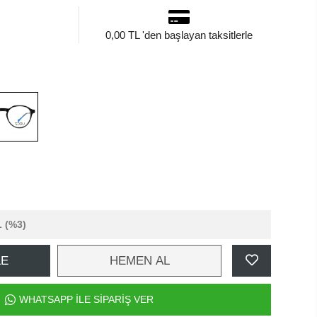
0,00 TL 'den başlayan taksitlerle
L
(%3)
LE
HEMEN AL
WHATSAPP İLE SİPARİŞ VER