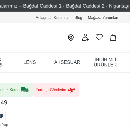
 Caddesi 1 - Bağdat Caddesi 2 - Nişantaşı – Etiler – Ataşeh
Anlaşmalı Kurumlar
Blog
Mağaza Yorumları
K
İNDİRİMLİ
LENS
AKSESUAR
I
ÜRÜNLER
etsiz Kargo
Yurtdışı Gönderim
 49
m Yap