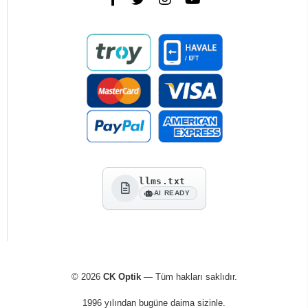
llms.txt
AI READY
© 2026
CK Optik
— Tüm hakları saklıdır.
1996 yılından bugüne daima sizinle.