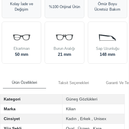
Kolay İade ve
Ömür Boyu
%100 Orijinal Ürün
Değişim
Ücretsiz Bakım
Ekartman
Burun Aralığı
Sap Uzunluğu
50 mm
21 mm
148 mm
Ürün Özellikleri
Taksit Seçenekleri
Garanti Ve Te
Kategori
Güneş Gözlükleri
Marka
Kilian
Cinsiyet
Kadın
,
Erkek
,
Unisex
Yüz Şekli
Oval
,
Üçgen
,
Kare
,