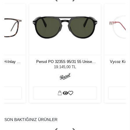
-H-Inlay 53-
Persol PO 3235S 95/31 55 Unisex
Vycoz Kids
Güneş Gözlüğü
19.145,00 TL
SON BAKTIĞINIZ ÜRÜNLER