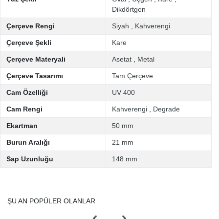
Dikdörtgen
Çerçeve Rengi
Siyah
,
Kahverengi
Çerçeve Şekli
Kare
Çerçeve Materyali
Asetat
,
Metal
Çerçeve Tasarımı
Tam Çerçeve
Cam Özelliği
UV 400
Cam Rengi
Kahverengi
,
Degrade
Ekartman
50 mm
Burun Aralığı
21 mm
Sap Uzunluğu
148 mm
ŞU AN POPÜLER OLANLAR