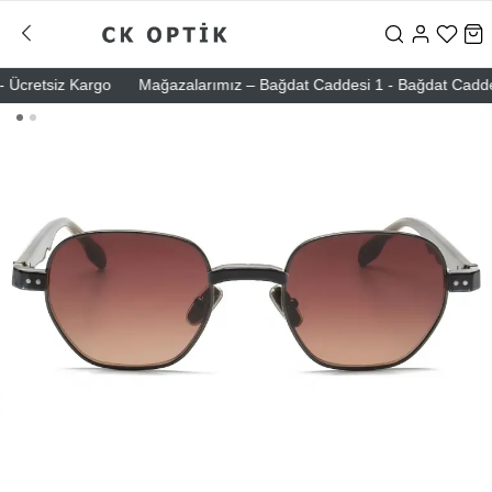
Ücretsiz Kargo
Mağazalarımız – Bağdat Caddesi 1 - Bağdat Caddesi 2 