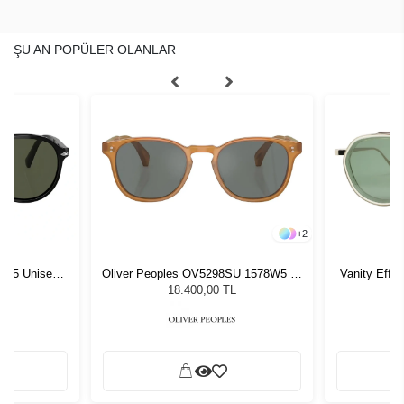
ŞU AN POPÜLER OLANLAR
+
2
1 55 Unisex
Oliver Peoples OV5298SU 1578W5 53
Vanity Effe
ğü
Unisex Güneş Gözlüğü
G
L
18.400,00 TL