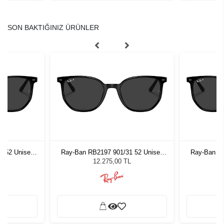
SON BAKTIĞINIZ ÜRÜNLER
1 52 Unisex
Ray-Ban RB2197 901/31 52 Unisex
Ray-Ban RB
ğü
Güneş Gözlüğü
G
L
12.275,00 TL