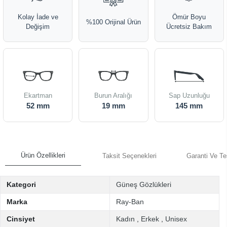
Kolay İade ve
Ömür Boyu
%100 Orijinal Ürün
Değişim
Ücretsiz Bakım
Ekartman
Burun Aralığı
Sap Uzunluğu
52 mm
19 mm
145 mm
Ürün Özellikleri
Taksit Seçenekleri
Garanti Ve Te
Kategori
Güneş Gözlükleri
Marka
Ray-Ban
Cinsiyet
Kadın
,
Erkek
,
Unisex