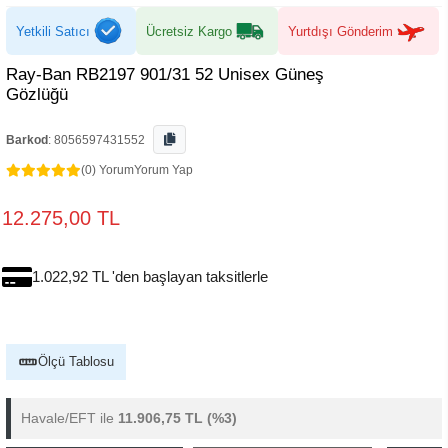
Yetkili Satıcı
Ücretsiz Kargo
Yurtdışı Gönderim
Ray-Ban RB2197 901/31 52 Unisex Güneş
Gözlüğü
Barkod
:
8056597431552
(0) Yorum
Yorum Yap
12.275,00 TL
1.022,92 TL 'den başlayan taksitlerle
Ölçü Tablosu
Havale/EFT ile
11.906,75 TL
(%3)