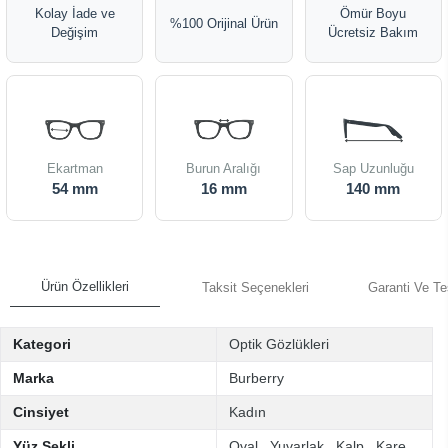
Kolay İade ve
Ömür Boyu
%100 Orijinal Ürün
Değişim
Ücretsiz Bakım
Ekartman
Burun Aralığı
Sap Uzunluğu
54 mm
16 mm
140 mm
Ürün Özellikleri
Taksit Seçenekleri
Garanti Ve Te
Kategori
Optik Gözlükleri
Marka
Burberry
Cinsiyet
Kadın
Yüz Şekli
Oval
,
Yuvarlak
,
Kalp
,
Kare