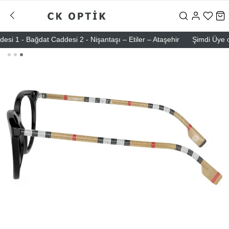
 - Bağdat Caddesi 2 - Nişantaşı – Etiler – Ataşehir
Şimdi Üye ol ! 5