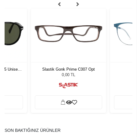
1 55 Unisex
Slastik Gonk Prime C007 Opt
L
ğü
L
0,00 TL
SON BAKTIĞINIZ ÜRÜNLER