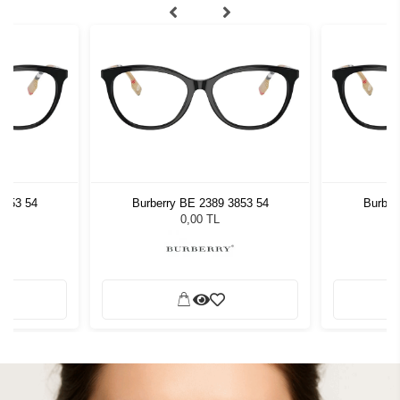
3853 54
Burberry BE 2389 3853 54
Burber
0,00 TL