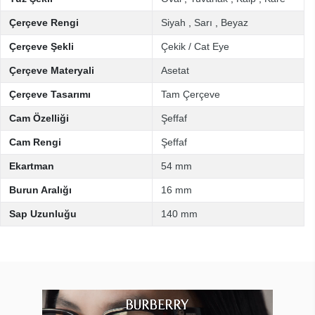
Çerçeve Rengi
Siyah
,
Sarı
,
Beyaz
Çerçeve Şekli
Çekik / Cat Eye
Çerçeve Materyali
Asetat
Çerçeve Tasarımı
Tam Çerçeve
Cam Özelliği
Şeffaf
Cam Rengi
Şeffaf
Ekartman
54 mm
Burun Aralığı
16 mm
Sap Uzunluğu
140 mm