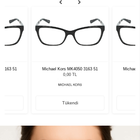
0 3163 51
Michael Kors MK4050 3163 51
Michael 
0,00 TL
Tükendi