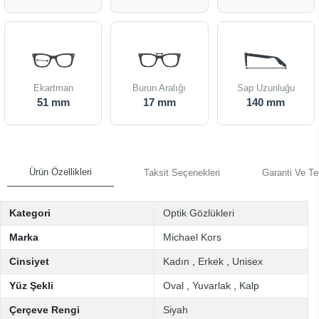
Ekartman
Burun Aralığı
Sap Uzunluğu
51 mm
17 mm
140 mm
Ürün Özellikleri
Taksit Seçenekleri
Garanti Ve Te
Kategori
Optik Gözlükleri
Marka
Michael Kors
Cinsiyet
Kadın
,
Erkek
,
Unisex
Yüz Şekli
Oval
,
Yuvarlak
,
Kalp
Çerçeve Rengi
Siyah