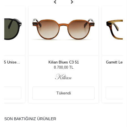
1 55 Unisex
Kilian Blues C3 51
Garrett Lei
ğü
L
8.700,00 TL
Tükendi
SON BAKTIĞINIZ ÜRÜNLER