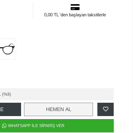
0,00 TL 'den başlayan taksitlerle
L
(%3)
LE
HEMEN AL
WHATSAPP İLE SİPARİŞ VER