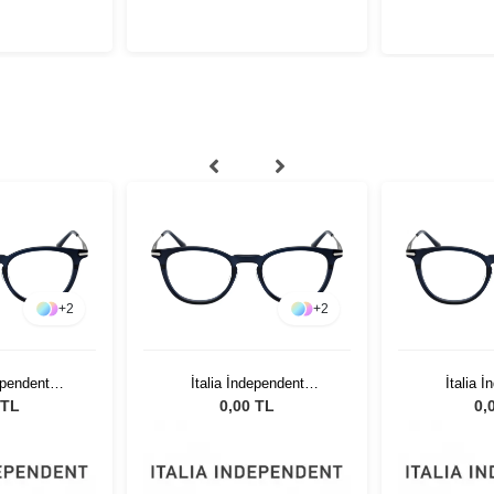
+
2
+
2
ependent
İtalia İndependent
İtalia 
1.075
5352.021.075
5352
 TL
0,00 TL
0,