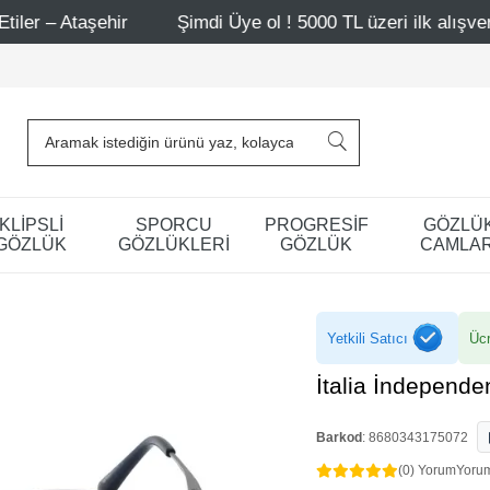
ir
Şimdi Üye ol ! 5000 TL üzeri ilk alışverişinde 500 TL 
KLİPSLİ
SPORCU
PROGRESİF
GÖZLÜ
GÖZLÜK
GÖZLÜKLERİ
GÖZLÜK
CAMLAR
Yetkili Satıcı
Ücr
İtalia İndepend
Barkod
:
8680343175072
(0) Yorum
Yoru