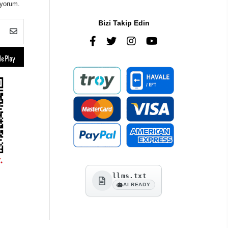
iyorum.
Bizi Takip Edin
llms.txt
AI READY