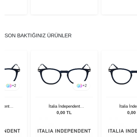
SON BAKTIĞINIZ ÜRÜNLER
+
2
+
2
endent
İtalia İndependent
İtalia İnd
075
5352.021.075
5352.02
L
0,00 TL
0,00