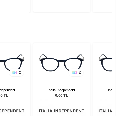
+
2
+
2
İndependent
İtalia İndependent
İtali
.021.075
5352.021.075
53
00 TL
0,00 TL