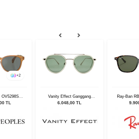
+
2
es OV5298SU
Vanity Effect Ganggang
Ray-Ban RB
isex Güneş
FLSH Kadın Güneş Gözlüğü
Unisex G
,00 TL
6.048,00 TL
9.90
üğü