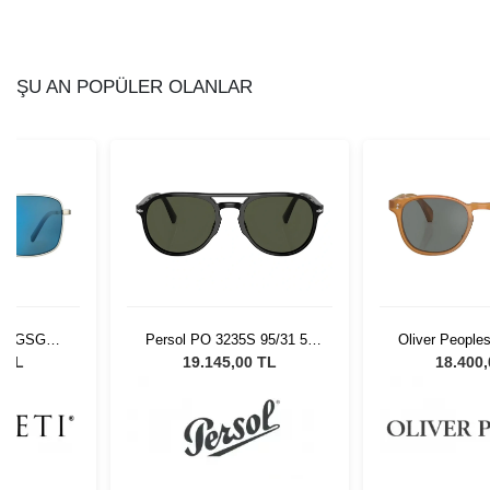
ŞU AN POPÜLER OLANLAR
kin GSG
Persol PO 3235S 95/31 55
Oliver Peopl
 Güneş
Unisex Güneş Gözlüğü
1578W5 53 Un
7 TL
19.145,00 TL
18.400
ü
Gözl