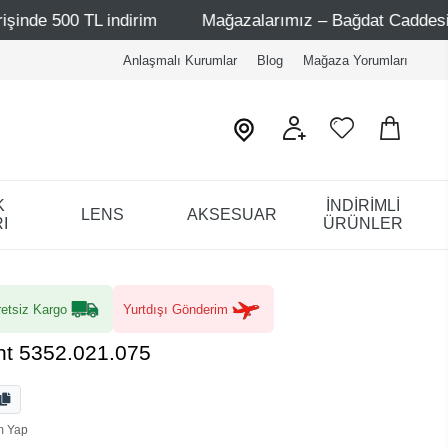
indirim
Mağazalarımız – Bağdat Caddesi 1 - Bağdat Cadd
Anlaşmalı Kurumlar
Blog
Mağaza Yorumları
K
İNDİRİMLİ
LENS
AKSESUAR
I
ÜRÜNLER
etsiz Kargo
Yurtdışı Gönderim
ent 5352.021.075
m Yap