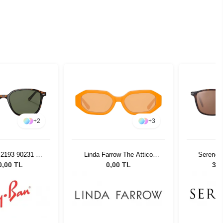
+
2
+
3
2193 90231 53
Linda Farrow The Attico
Serenge
üneş Gözlüğü
İrene Orange/Silver - Orange
8933 Unis
0,00 TL
0,00 TL
31.
Kadın Güneş Gözlüğü