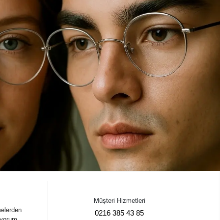
Müşteri Hizmetleri
melerden
0216 385 43 85
iyorum.