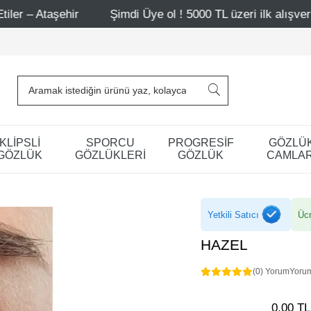
ir
Şimdi Üye ol ! 5000 TL üzeri ilk alışverişinde 500 TL
KLİPSLİ
SPORCU
PROGRESİF
GÖZLÜ
GÖZLÜK
GÖZLÜKLERİ
GÖZLÜK
CAMLAR
Yetkili Satıcı
Ücr
HAZEL
(0) Yorum
Yoru
0,00 TL