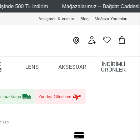
 indirim
Mağazalarımız – Bağdat Caddesi 1 - Bağdat Cad
Anlaşmalı Kurumlar
Blog
Mağaza Yorumları
K
İNDİRİMLİ
LENS
AKSESUAR
I
ÜRÜNLER
etsiz Kargo
Yurtdışı Gönderim
m Yap