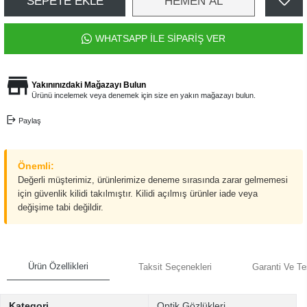
SEPETE EKLE
HEMEN AL
WHATSAPP İLE SİPARİŞ VER
Yakınınızdaki Mağazayı Bulun
Ürünü incelemek veya denemek için size en yakın mağazayı bulun.
Paylaş
Önemli:
Değerli müşterimiz, ürünlerimize deneme sırasında zarar gelmemesi
için güvenlik kilidi takılmıştır. Kilidi açılmış ürünler iade veya
değişime tabi değildir.
Ürün Özellikleri
Taksit Seçenekleri
Garanti Ve Te
Kategori
Optik Gözlükleri