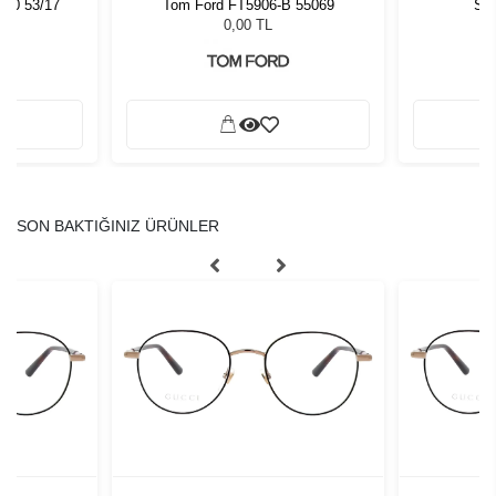
000 53/17
Tom Ford FT5906-B 55069
Sla
0,00 TL
SON BAKTIĞINIZ ÜRÜNLER