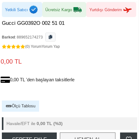
Yetkili Satıcı
Ücretsiz Kargo
Yurtdışı Gönderim
Gucci GG0392O 002 51 01
Barkod
:
889652174273
(0) Yorum
Yorum Yap
0,00 TL
0,00 TL 'den başlayan taksitlerle
Ölçü Tablosu
Havale/EFT ile
0,00 TL
(%3)