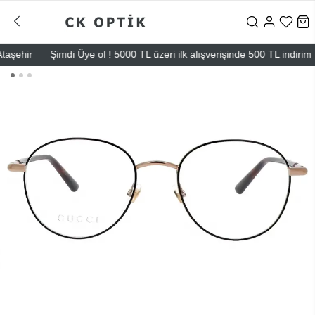
ehir
Şimdi Üye ol ! 5000 TL üzeri ilk alışverişinde 500 TL indirim