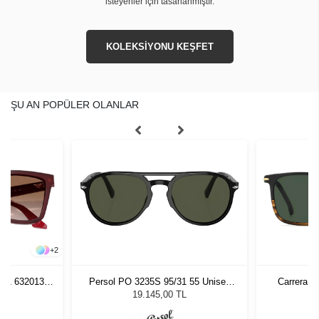
isteyenler için tasarlanmıştır.
KOLEKSİYONU KEŞFET
ŞU AN POPÜLER OLANLAR
+
2
261 632013
Persol PO 3235S 95/31 55 Unisex
Carrera 3
zlüğü
Güneş Gözlüğü
L
19.145,00 TL