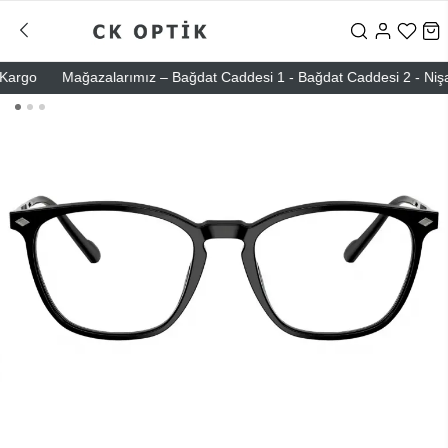
rgo
Mağazalarımız – Bağdat Caddesi 1 - Bağdat Caddesi 2 - Nişantaş