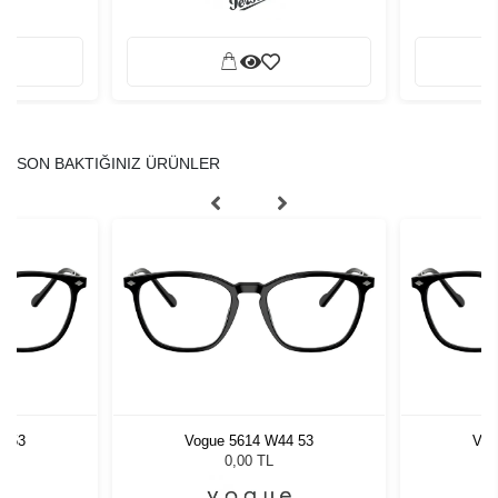
SON BAKTIĞINIZ ÜRÜNLER
4 53
Vogue 5614 W44 53
Vog
0,00 TL