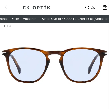
– Etiler – Ataşehir
Şimdi Üye ol ! 5000 TL üzeri ilk alışverişinde 50