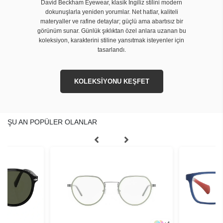
David Beckham Eyewear, klasik İngiliz stilini modern
dokunuşlarla yeniden yorumlar. Net hatlar, kaliteli
materyaller ve rafine detaylar; güçlü ama abartısız bir
görünüm sunar. Günlük şıklıktan özel anlara uzanan bu
koleksiyon, karakterini stiline yansıtmak isteyenler için
tasarlandı.
KOLEKSİYONU KEŞFET
ŞU AN POPÜLER OLANLAR