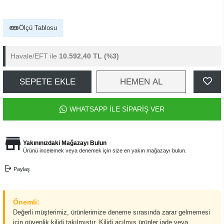
Ölçü Tablosu
Havale/EFT ile
10.592,40 TL
(%3)
SEPETE EKLE
HEMEN AL
WHATSAPP İLE SİPARİŞ VER
Yakınınızdaki Mağazayı Bulun
Ürünü incelemek veya denemek için size en yakın mağazayı bulun.
Paylaş
Önemli:
Değerli müşterimiz, ürünlerimize deneme sırasında zarar gelmemesi
için güvenlik kilidi takılmıştır. Kilidi açılmış ürünler iade veya