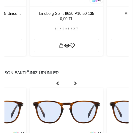
+
4
1 55 Unisex
Mira
Lindberg Spirit 9630 P10 50 135
ğü
L
0,00 TL
SON BAKTIĞINIZ ÜRÜNLER