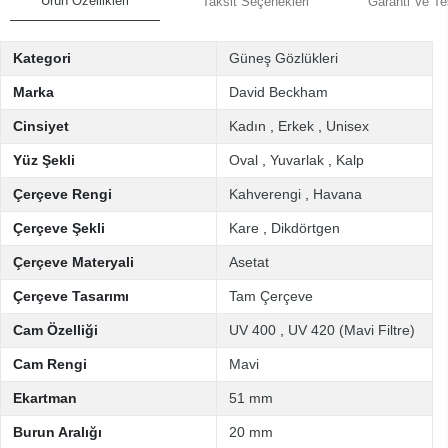
Ürün Özellikleri
Taksit Seçenekleri
Garanti Ve Te
Kategori
Güneş Gözlükleri
Marka
David Beckham
Cinsiyet
Kadın
,
Erkek
,
Unisex
Yüz Şekli
Oval
,
Yuvarlak
,
Kalp
Çerçeve Rengi
Kahverengi
,
Havana
Çerçeve Şekli
Kare
,
Dikdörtgen
Çerçeve Materyali
Asetat
Çerçeve Tasarımı
Tam Çerçeve
Cam Özelliği
UV 400
,
UV 420 (Mavi Filtre)
Cam Rengi
Mavi
Ekartman
51 mm
Burun Aralığı
20 mm