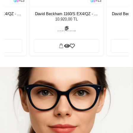
+
13
+
13
EX4/QZ - 51
David Beckham 1160/S EX4/QZ - 51
David Beck
zlüğü
Unisex Güneş Gözlüğü
Unis
L
10.920,00 TL