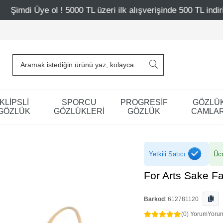
0 TL üzeri ilk alışverişinde 500 TL indirim
Mağazalarımı
KLİPSLİ
SPORCU
PROGRESİF
GÖZLÜ
GÖZLÜK
GÖZLÜKLERİ
GÖZLÜK
CAMLAR
Yetkili Satıcı
Ücr
For Arts Sake 
Barkod
:
612781120
(0) Yorum
Yoru