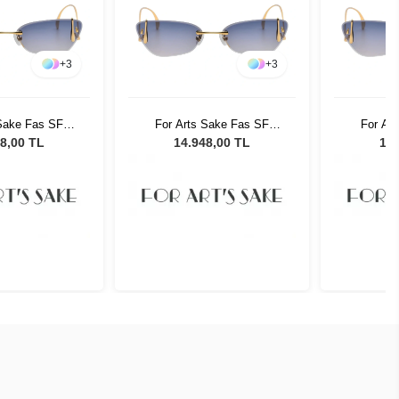
+
3
+
3
 Sake Fas SF
For Arts Sake Fas SF
For Ar
adın Güneş
033BL Kadın Güneş
033BL
8,00 TL
14.948,00 TL
14.
zlüğü
Gözlüğü