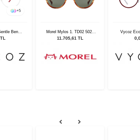
+
5
entle Benn
Morel Mylos 1. TD02 5021
Vycoz Eco
17 135
Unisex Güneş Gözlüğü
RED 46
 TL
11.705,61 TL
0,