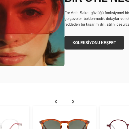
For Art’s Sake, gözlüğü fonksiyonel bi
çerçeveler, beklenmedik detaylar ve idd
reddeden bu tasarım dili, stilini cesurc
KOLEKSİYONU KEŞFET