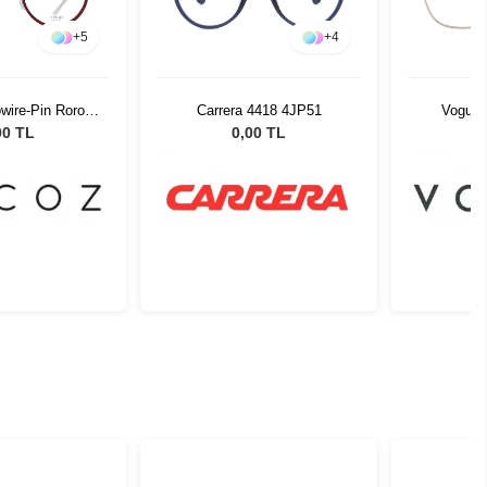
+
5
+
4
wire-Pin Roro
Carrera 4418 4JP51
Vogue 
-22 51526
00 TL
0,00 TL