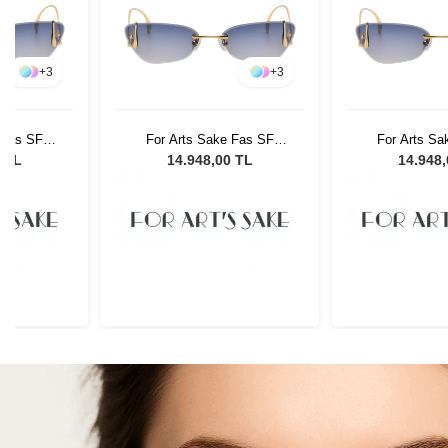
+
3
+
3
 Fas SF
For Arts Sake Fas SF
For Arts Sa
 Güneş
033BL Kadın Güneş
033BL Kad
0 TL
14.948,00 TL
14.948
ü
Gözlüğü
Gözl