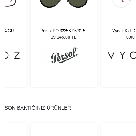
9404 GUN-
Persol PO 3235S 95/31 55
Vycoz Kids G
-19
Unisex Güneş Gözlüğü
CRT 46-
L
19.145,00 TL
0,00
SON BAKTIĞINIZ ÜRÜNLER