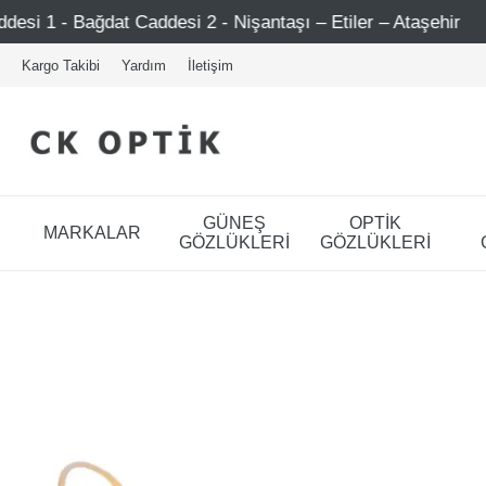
i 2 - Nişantaşı – Etiler – Ataşehir
Şimdi Üye ol ! 500
Kargo Takibi
Yardım
İletişim
GÜNEŞ
OPTİK
MARKALAR
GÖZLÜKLERİ
GÖZLÜKLERİ