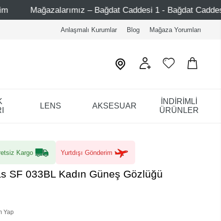
z – Bağdat Caddesi 1 - Bağdat Caddesi 2 - Nişantaşı – Etile
Anlaşmalı Kurumlar
Blog
Mağaza Yorumları
K
İNDİRİMLİ
LENS
AKSESUAR
I
ÜRÜNLER
etsiz Kargo
Yurtdışı Gönderim
Fas SF 033BL Kadın Güneş Gözlüğü
m Yap