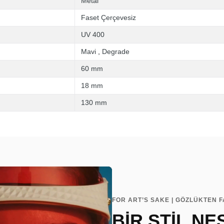
Metal
Faset Çerçevesiz
UV 400
Mavi
,
Degrade
60 mm
18 mm
130 mm
FOR ART’S SAKE | GÖZLÜKTEN F
BİR STİL NE