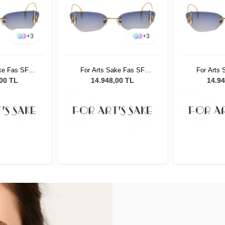
+
3
+
3
ke Fas SF
For Arts Sake Fas SF
For Arts
ın Güneş
033BL Kadın Güneş
033BL K
,00 TL
14.948,00 TL
14.94
üğü
Gözlüğü
Gö