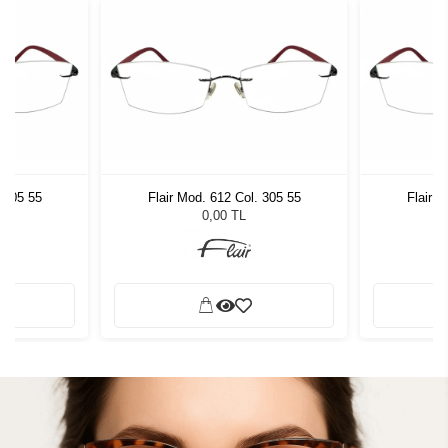
. 305 55
Flair Mod. 612 Col. 305 55
Flair M
0,00 TL