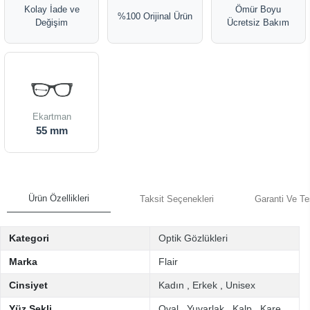
Kolay İade ve
Ömür Boyu
%100 Orijinal Ürün
Değişim
Ücretsiz Bakım
Ekartman
55 mm
Ürün Özellikleri
Taksit Seçenekleri
Garanti Ve Te
Kategori
Optik Gözlükleri
Marka
Flair
Cinsiyet
Kadın
,
Erkek
,
Unisex
Yüz Şekli
Oval
,
Yuvarlak
,
Kalp
,
Kare