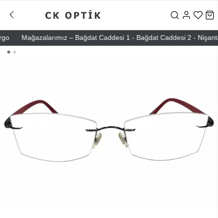
Mağazalarımız – Bağdat Caddesi 1 - Bağdat Caddesi 2 - Nişantaşı –