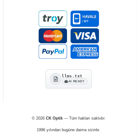
llms.txt
AI READY
© 2026
CK Optik
— Tüm hakları saklıdır.
1996 yılından bugüne daima sizinle.