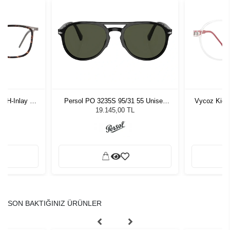
-H-Inlay 53-
Persol PO 3235S 95/31 55 Unisex
Vycoz Kids
Güneş Gözlüğü
19.145,00 TL
SON BAKTIĞINIZ ÜRÜNLER