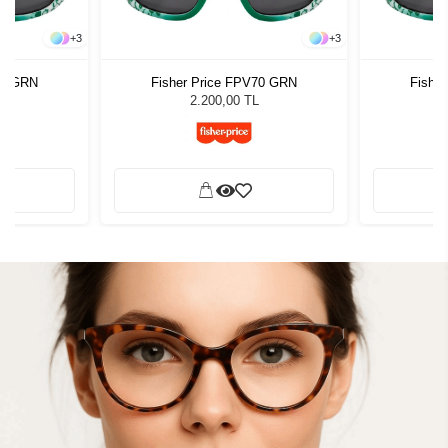
+
3
+
3
70 GRN
Fisher Price FPV70 GRN
Fishe
2.200,00 TL