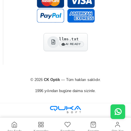
llms.txt
AI READY
© 2026
CK Optik
— Tüm hakları saklıdır.
1996 yılından bugüne daima sizinle.
Ana Sayfa
Kategoriler
Favorilerim
Sepetim
Giriş Yap