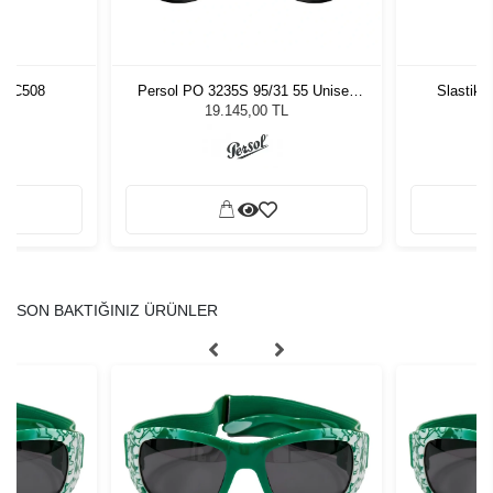
5 C508
Persol PO 3235S 95/31 55 Unisex
Slastik 
Güneş Gözlüğü
19.145,00 TL
SON BAKTIĞINIZ ÜRÜNLER