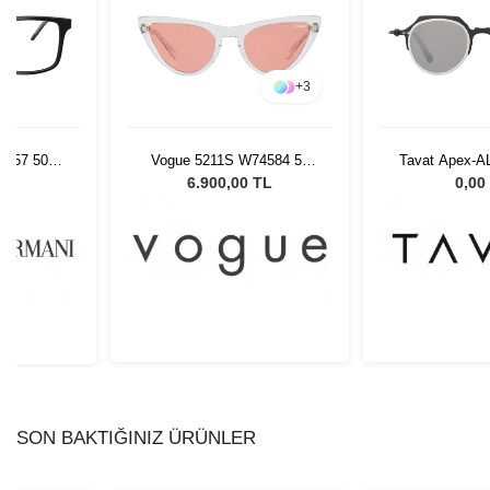
+
3
3257 5017
Vogue 5211S W74584 54
Tavat Apex-A
Kadın Güneş Gözlüğü
LGG
L
6.900,00 TL
0,00
SON BAKTIĞINIZ ÜRÜNLER