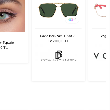
+
3
David Beckham 1187/G/C
Vogue
J5G Unisex Güneş Gözlüğü
12.700,00 TL
or Topazio
00 TL