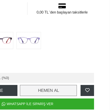
0,00 TL 'den başlayan taksitlerle
L
(%3)
LE
HEMEN AL
WHATSAPP İLE SİPARİŞ VER