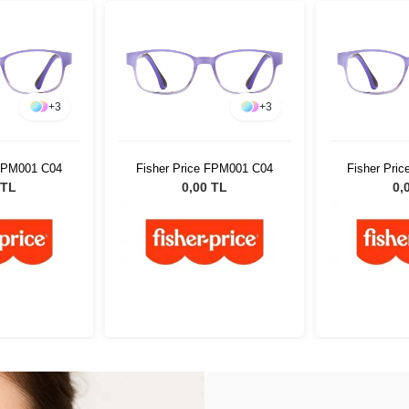
+
3
+
3
 FPM001 C04
Fisher Price FPM001 C04
Fisher Pri
 TL
0,00 TL
0,