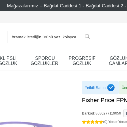
 - Bağdat Caddesi 2 - Nişantaşı – Etiler – Ataşehir
Şi
KLİPSLİ
SPORCU
PROGRESİF
GÖZLÜ
GÖZLÜK
GÖZLÜKLERİ
GÖZLÜK
CAMLAR
Yetkili Satıcı
Ücr
Fisher Price F
Barkod
:
8680277119050
(0) Yorum
Yoru