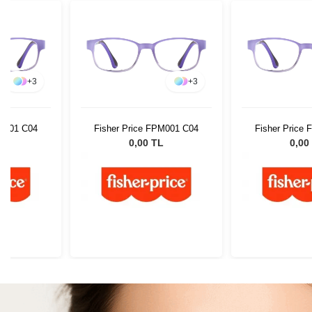
+
3
+
3
PM001 C04
Fisher Price FPM001 C04
Fisher Price
L
0,00 TL
0,00