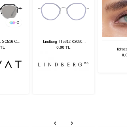
+
2
L SC516 Col
Lindberg TT5812 K20805
-SG
48130 1130423
 TL
0,00 TL
Hidroc
0,