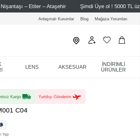
mdi Üye ol ! 5000 TL üzeri ilk alışverişinde 500 TL indirim
Anlaşmalı Kurumlar
Blog
Mağaza Yorumları
K
İNDİRİMLİ
LENS
AKSESUAR
I
ÜRÜNLER
etsiz Kargo
Yurtdışı Gönderim
PM001 C04
m Yap