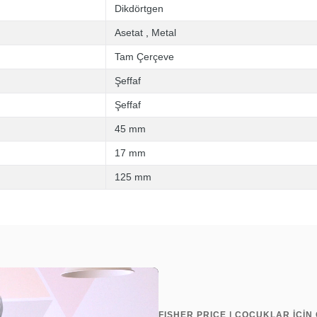
Dikdörtgen
Asetat
,
Metal
Tam Çerçeve
Şeffaf
Şeffaf
45 mm
17 mm
125 mm
FISHER PRICE | ÇOCUKLAR İÇİ