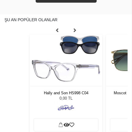
ŞU AN POPÜLER OLANLAR
PU9 55145
Hally and Son HS998 C04
Moscot Go
L
0,00 TL