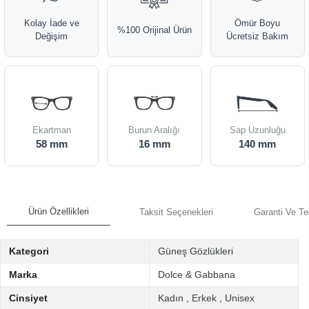
Kolay İade ve
Ömür Boyu
%100 Orijinal Ürün
Değişim
Ücretsiz Bakım
Ekartman
Burun Aralığı
Sap Uzunluğu
58 mm
16 mm
140 mm
Ürün Özellikleri
Taksit Seçenekleri
Garanti Ve Te
Kategori
Güneş Gözlükleri
Marka
Dolce & Gabbana
Cinsiyet
Kadın
,
Erkek
,
Unisex