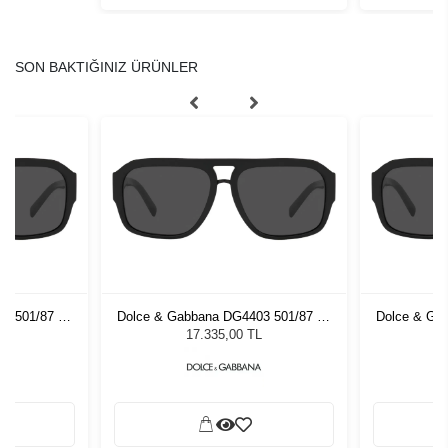
SON BAKTIĞINIZ ÜRÜNLER
3 501/87 58
Dolce & Gabbana DG4403 501/87 58
Dolce & Ga
zlüğü
Kadın Güneş Gözlüğü
Kadı
L
17.335,00 TL