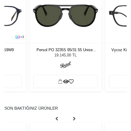
+
3
40 S9W9
Persol PO 3235S 95/31 55 Unisex
Vycoz Kids
Güneş Gözlüğü
19.145,00 TL
SON BAKTIĞINIZ ÜRÜNLER