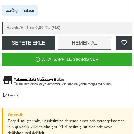
Ölçü Tablosu
Havale/EFT ile
0,00 TL
(%3)
SEPETE EKLE
HEMEN AL
WHATSAPP İLE SİPARİŞ VER
Yakınınızdaki Mağazayı Bulun
Ürünü incelemek veya denemek için size en yakın mağazayı bulun.
Paylaş
Önemli:
Değerli müşterimiz, ürünlerimize deneme sırasında zarar gelmemesi
için güvenlik kilidi takılmıştır. Kilidi açılmış ürünler iade veya
değişime tabi değildir.